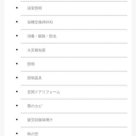
浴室照明
浴槽交換(INAX)
消毒・駆除・防虫
火災報知器
照明
照明器具
玄関ドアリフォーム
畳のカビ
疲労回復味噌汁
秋の空