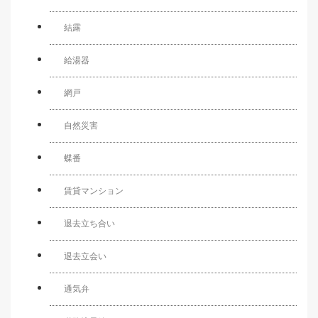
結露
給湯器
網戸
自然災害
蝶番
賃貸マンション
退去立ち合い
退去立会い
通気弁