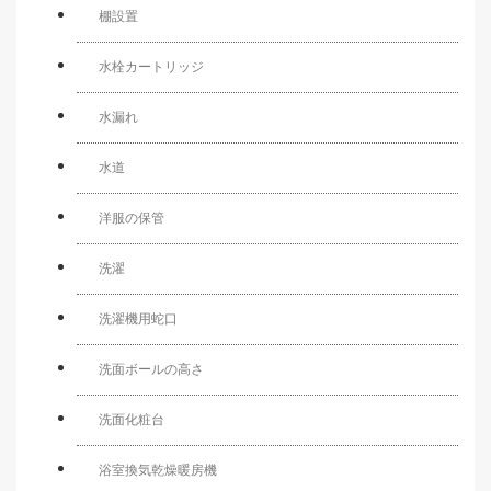
棚設置
水栓カートリッジ
水漏れ
水道
洋服の保管
洗濯
洗濯機用蛇口
洗面ボールの高さ
洗面化粧台
浴室換気乾燥暖房機