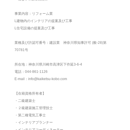
事業内容：リフォーム業
L建物内のインテリアの提案及び工事
L住宅設備の提案及び工事
業種及び許認可番号：建設業 神奈川県知事許可 (般-28)第
70781号
所在地：神奈川県川崎市高津区下作延3-6-4
電話：044-861-1126
E-mail：info@kaiketsu-kobo.com
【在籍資格所有者】
・二級建築士
・２級建築施工管理技士
・第二種電気工事士
・インテリアプランナー
・インテリアコーディネーター