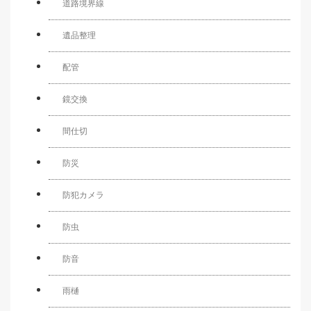
道路境界線
遺品整理
配管
鏡交換
間仕切
防災
防犯カメラ
防虫
防音
雨樋