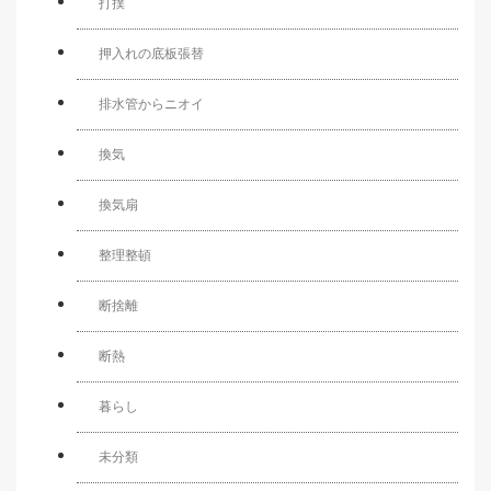
打撲
押入れの底板張替
排水管からニオイ
換気
換気扇
整理整頓
断捨離
断熱
暮らし
未分類