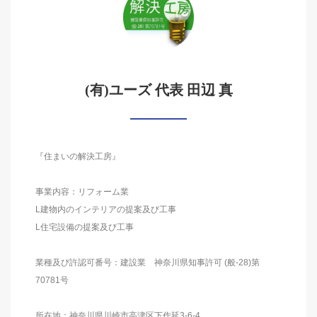
(有)ユーズ 代表 田辺 真
『住まいの解決工房』
事業内容：リフォーム業
L建物内のインテリアの提案及び工事
L住宅設備の提案及び工事
業種及び許認可番号：建設業 神奈川県知事許可 (般-28)第
70781号
所在地：神奈川県川崎市高津区下作延3-6-4