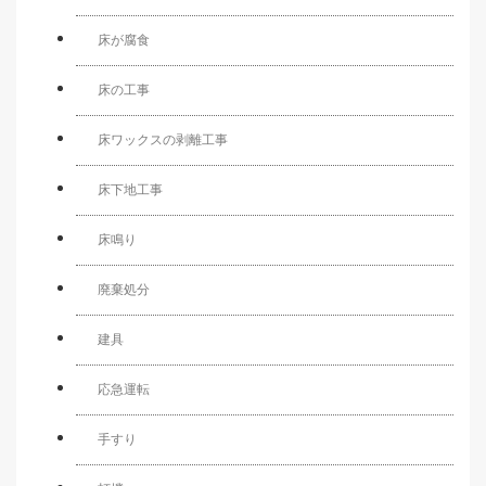
床が腐食
床の工事
床ワックスの剥離工事
床下地工事
床鳴り
廃棄処分
建具
応急運転
手すり