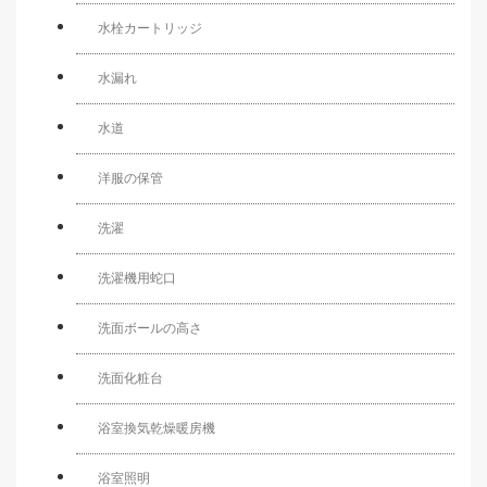
水栓カートリッジ
水漏れ
水道
洋服の保管
洗濯
洗濯機用蛇口
洗面ボールの高さ
洗面化粧台
浴室換気乾燥暖房機
浴室照明