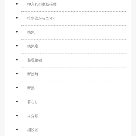
押入れの底板張替
排水管からニオイ
換気
換気扇
整理整頓
断捨離
断熱
暮らし
未分類
棚設置