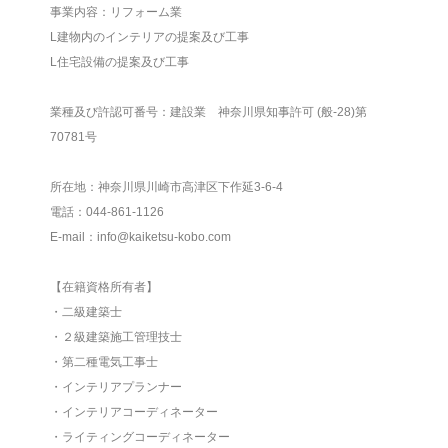
事業内容：リフォーム業
L建物内のインテリアの提案及び工事
L住宅設備の提案及び工事
業種及び許認可番号：建設業 神奈川県知事許可 (般-28)第
70781号
所在地：神奈川県川崎市高津区下作延3-6-4
電話：044-861-1126
E-mail：info@kaiketsu-kobo.com
【在籍資格所有者】
・二級建築士
・２級建築施工管理技士
・第二種電気工事士
・インテリアプランナー
・インテリアコーディネーター
・ライティングコーディネーター