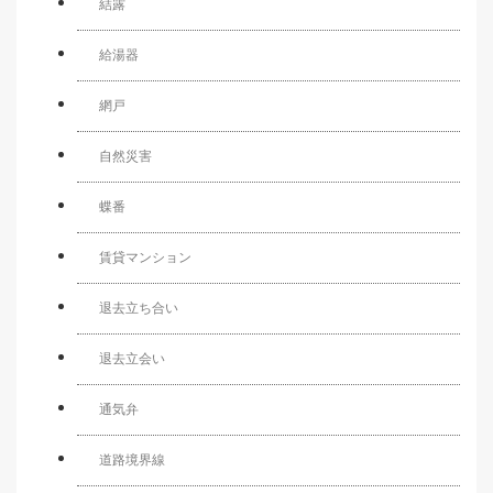
結露
給湯器
網戸
自然災害
蝶番
賃貸マンション
退去立ち合い
退去立会い
通気弁
道路境界線