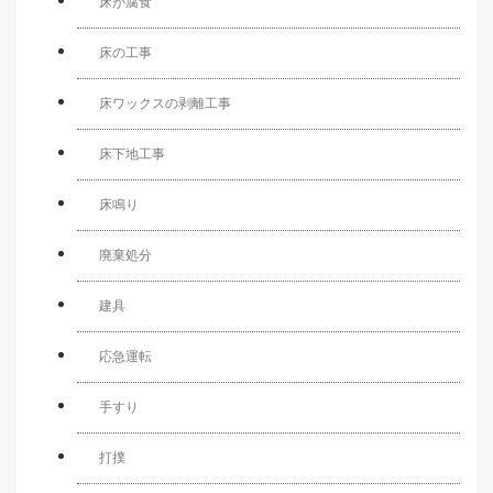
床が腐食
床の工事
床ワックスの剥離工事
床下地工事
床鳴り
廃棄処分
建具
応急運転
手すり
打撲