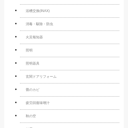
浴槽交換(INAX)
消毒・駆除・防虫
火災報知器
照明
照明器具
玄関ドアリフォーム
畳のカビ
疲労回復味噌汁
秋の空