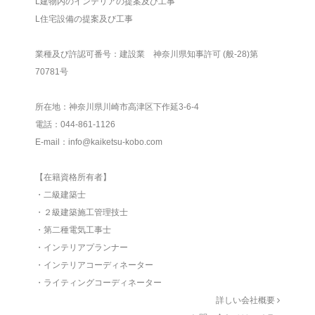
L建物内のインテリアの提案及び工事
L住宅設備の提案及び工事
業種及び許認可番号：建設業 神奈川県知事許可 (般-28)第
70781号
所在地：神奈川県川崎市高津区下作延3-6-4
電話：044-861-1126
E-mail：info@kaiketsu-kobo.com
【在籍資格所有者】
・二級建築士
・２級建築施工管理技士
・第二種電気工事士
・インテリアプランナー
・インテリアコーディネーター
・ライティングコーディネーター
詳しい会社概要