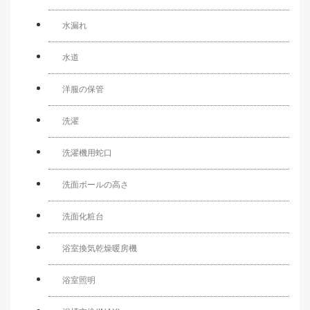
水漏れ
水道
洋服の保管
洗濯
洗濯機用蛇口
洗面ボールの高さ
洗面化粧台
浴室換気乾燥暖房機
浴室照明