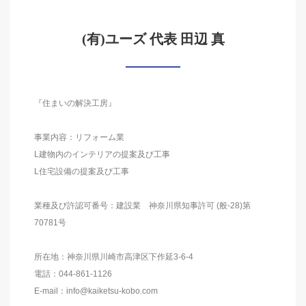
(有)ユーズ 代表 田辺 真
『住まいの解決工房』
事業内容：リフォーム業
L建物内のインテリアの提案及び工事
L住宅設備の提案及び工事
業種及び許認可番号：建設業 神奈川県知事許可 (般-28)第
70781号
所在地：神奈川県川崎市高津区下作延3-6-4
電話：044-861-1126
E-mail：info@kaiketsu-kobo.com