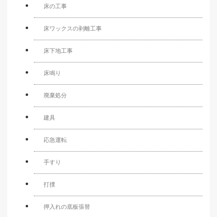
床の工事
床ワックスの剥離工事
床下地工事
床鳴り
廃棄処分
建具
応急運転
手すり
打撲
押入れの底板張替