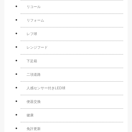
リコール
リフォーム
レフ球
レンジフード
下足箱
二項道路
人感センサー付きLED球
便器交換
健康
免許更新