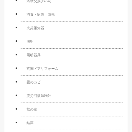
浴槽交換(INAX)
消毒・駆除・防虫
火災報知器
照明
照明器具
玄関ドアリフォーム
畳のカビ
疲労回復味噌汁
秋の空
結露