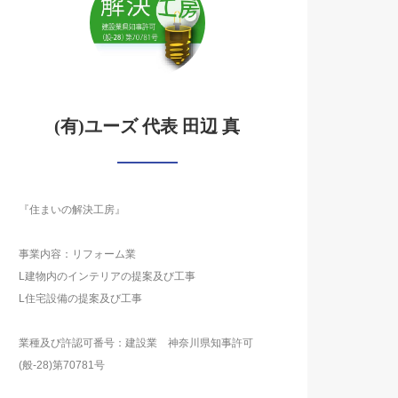
(有)ユーズ 代表 田辺 真
『住まいの解決工房』
事業内容：リフォーム業
L建物内のインテリアの提案及び工事
L住宅設備の提案及び工事
業種及び許認可番号：建設業 神奈川県知事許可
(般-28)第70781号