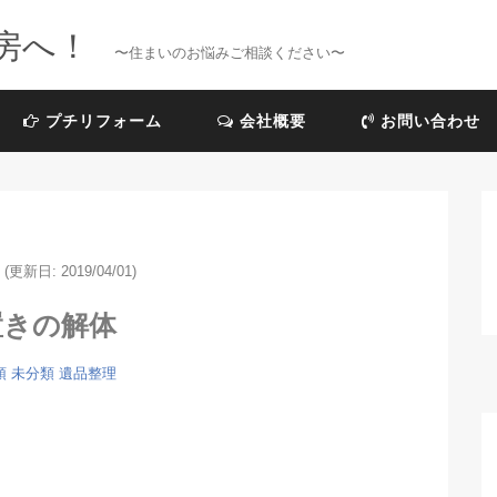
房へ！
〜住まいのお悩みご相談ください〜
プチリフォーム
会社概要
お問い合わせ
(更新日: 2019/04/01)
置きの解体
頓
未分類
遺品整理