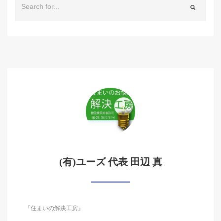
(有)ユーズ 代表 田辺 真
『住まいの解決工房』