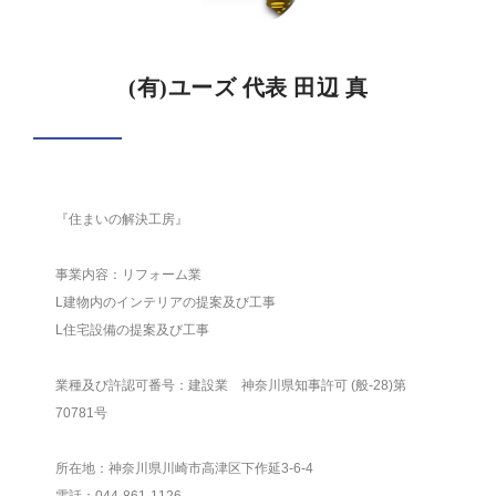
(有)ユーズ 代表 田辺 真
『住まいの解決工房』
事業内容：リフォーム業
L建物内のインテリアの提案及び工事
L住宅設備の提案及び工事
業種及び許認可番号：建設業 神奈川県知事許可 (般-28)第
70781号
所在地：神奈川県川崎市高津区下作延3-6-4
電話：044-861-1126