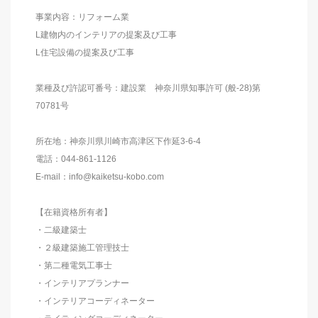
事業内容：リフォーム業
L建物内のインテリアの提案及び工事
L住宅設備の提案及び工事
業種及び許認可番号：建設業 神奈川県知事許可 (般-28)第
70781号
所在地：神奈川県川崎市高津区下作延3-6-4
電話：044-861-1126
E-mail：info@kaiketsu-kobo.com
【在籍資格所有者】
・二級建築士
・２級建築施工管理技士
・第二種電気工事士
・インテリアプランナー
・インテリアコーディネーター