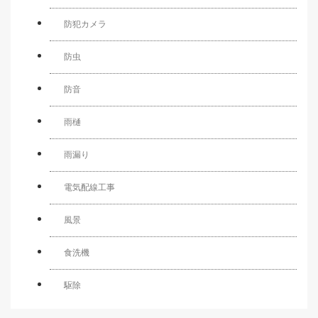
防犯カメラ
防虫
防音
雨樋
雨漏り
電気配線工事
風景
食洗機
駆除