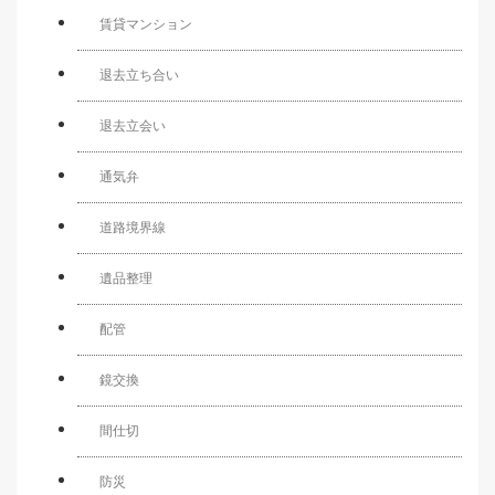
賃貸マンション
退去立ち合い
退去立会い
通気弁
道路境界線
遺品整理
配管
鏡交換
間仕切
防災