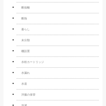
断捨離
断熱
暮らし
未分類
棚設置
水栓カートリッジ
水漏れ
水道
洋服の保管
洗濯