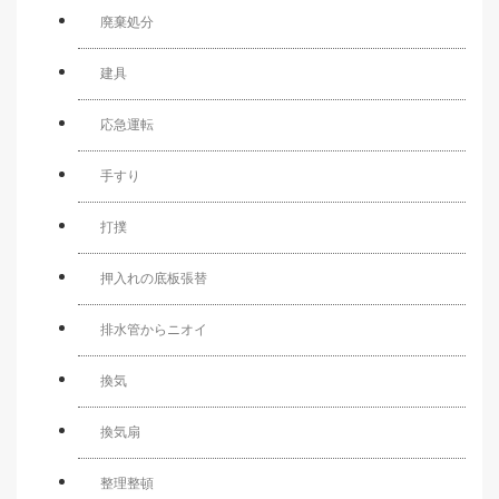
廃棄処分
建具
応急運転
手すり
打撲
押入れの底板張替
排水管からニオイ
換気
換気扇
整理整頓