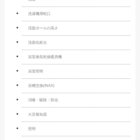
洗濯機用蛇口
洗面ボールの高さ
洗面化粧台
浴室換気乾燥暖房機
浴室照明
浴槽交換(INAX)
消毒・駆除・防虫
火災報知器
照明