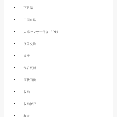
下足箱
二項道路
人感センサー付きLED球
便器交換
健康
免許更新
原状回復
収納
収納折戸
和室