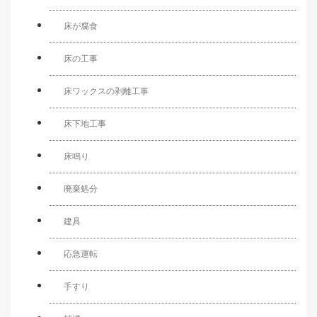
床が腐食
床の工事
床ワックスの剥離工事
床下地工事
床鳴り
廃棄処分
建具
応急運転
手すり