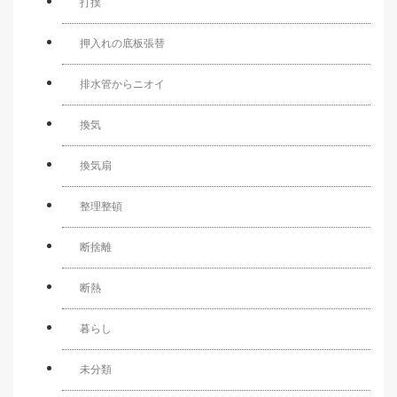
打撲
押入れの底板張替
排水管からニオイ
換気
換気扇
整理整頓
断捨離
断熱
暮らし
未分類