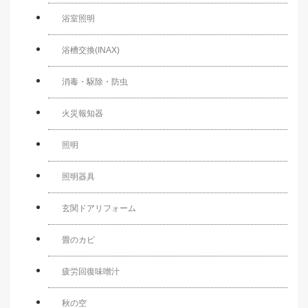
浴室照明
浴槽交換(INAX)
消毒・駆除・防虫
火災報知器
照明
照明器具
玄関ドアリフォーム
畳のカビ
疲労回復味噌汁
秋の空