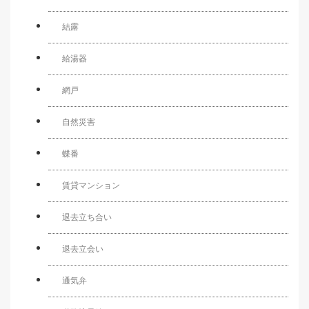
結露
給湯器
網戸
自然災害
蝶番
賃貸マンション
退去立ち合い
退去立会い
通気弁