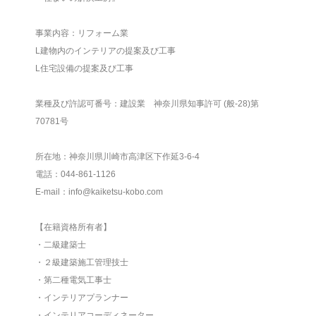
事業内容：リフォーム業
L建物内のインテリアの提案及び工事
L住宅設備の提案及び工事
業種及び許認可番号：建設業 神奈川県知事許可 (般-28)第
70781号
所在地：神奈川県川崎市高津区下作延3-6-4
電話：044-861-1126
E-mail：info@kaiketsu-kobo.com
【在籍資格所有者】
・二級建築士
・２級建築施工管理技士
・第二種電気工事士
・インテリアプランナー
・インテリアコーディネーター