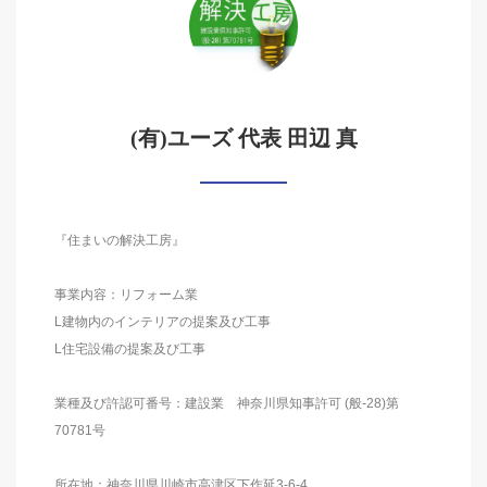
(有)ユーズ 代表 田辺 真
『住まいの解決工房』
事業内容：リフォーム業
L建物内のインテリアの提案及び工事
L住宅設備の提案及び工事
業種及び許認可番号：建設業 神奈川県知事許可 (般-28)第
70781号
所在地：神奈川県川崎市高津区下作延3-6-4