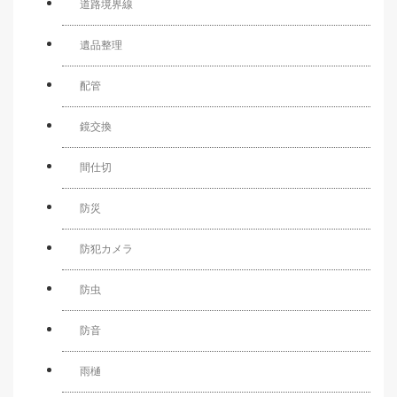
道路境界線
遺品整理
配管
鏡交換
間仕切
防災
防犯カメラ
防虫
防音
雨樋