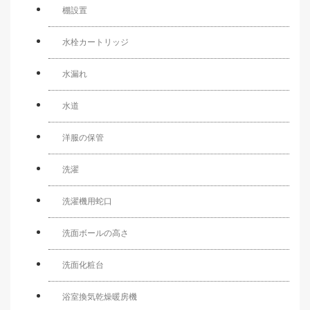
棚設置
水栓カートリッジ
水漏れ
水道
洋服の保管
洗濯
洗濯機用蛇口
洗面ボールの高さ
洗面化粧台
浴室換気乾燥暖房機