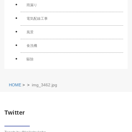
雨漏り
電気配線工事
風景
食洗機
駆除
HOME
>
>
img_3462.jpg
Twitter