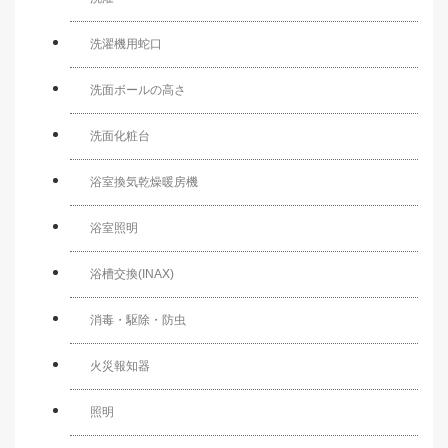
洗濯機用蛇口
洗面ボールの高さ
洗面化粧台
浴室換気乾燥暖房機
浴室照明
浴槽交換(INAX)
消毒・駆除・防虫
火災報知器
照明