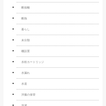
断捨離
断熱
暮らし
未分類
棚設置
水栓カートリッジ
水漏れ
水道
洋服の保管
洗濯