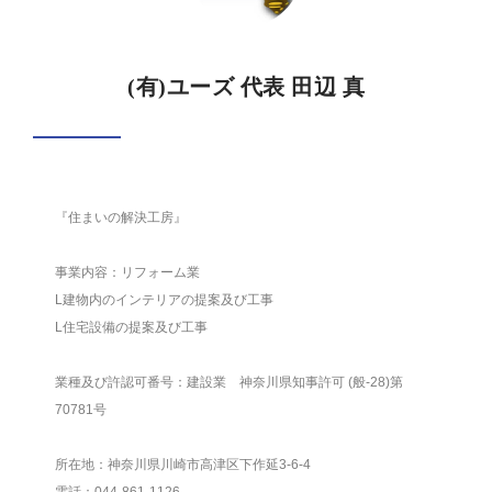
(有)ユーズ 代表 田辺 真
『住まいの解決工房』
事業内容：リフォーム業
L建物内のインテリアの提案及び工事
L住宅設備の提案及び工事
業種及び許認可番号：建設業 神奈川県知事許可 (般-28)第
70781号
所在地：神奈川県川崎市高津区下作延3-6-4
電話：044-861-1126