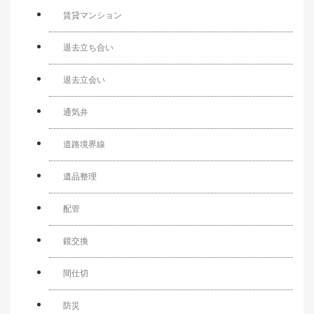
賃貸マンション
退去立ち合い
退去立会い
通気弁
道路境界線
遺品整理
配管
鏡交換
間仕切
防災