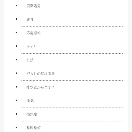
廃棄処分
建具
応急運転
手すり
打撲
押入れの底板張替
排水管からニオイ
換気
換気扇
整理整頓