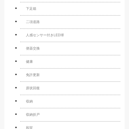
下足箱
二項道路
人感センサー付きLED球
便器交換
健康
免許更新
原状回復
収納
収納折戸
和室