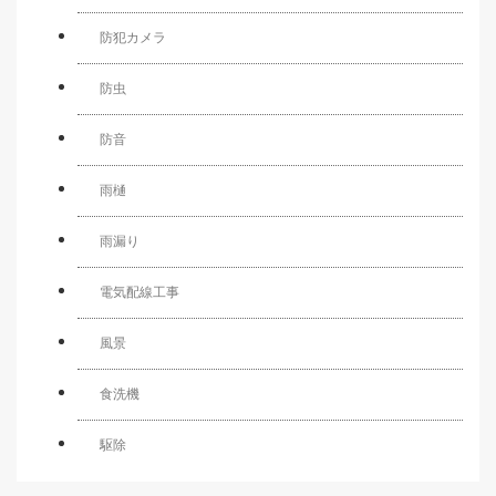
防犯カメラ
防虫
防音
雨樋
雨漏り
電気配線工事
風景
食洗機
駆除