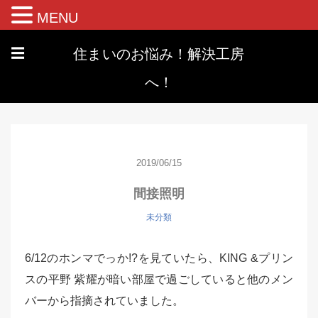
MENU
住まいのお悩み！解決工房
☰
へ！
2019/06/15
間接照明
未分類
6/12のホンマでっか!?を見ていたら、KING &プリン
スの平野 紫耀が暗い部屋で過ごしていると他のメン
バーから指摘されていました。