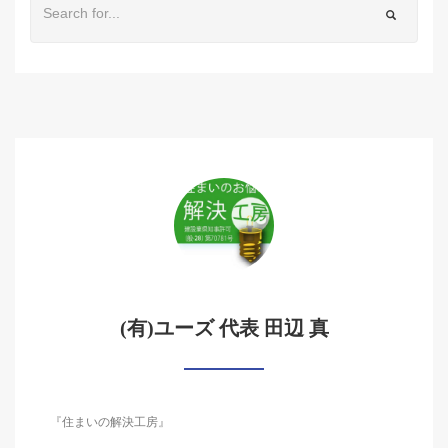
(有)ユーズ 代表 田辺 真
『住まいの解決工房』