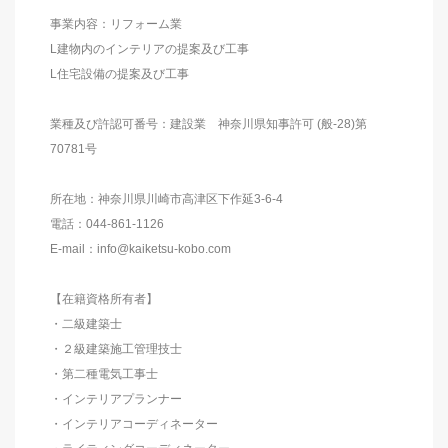
事業内容：リフォーム業
L建物内のインテリアの提案及び工事
L住宅設備の提案及び工事
業種及び許認可番号：建設業 神奈川県知事許可 (般-28)第
70781号
所在地：神奈川県川崎市高津区下作延3-6-4
電話：044-861-1126
E-mail：info@kaiketsu-kobo.com
【在籍資格所有者】
・二級建築士
・２級建築施工管理技士
・第二種電気工事士
・インテリアプランナー
・インテリアコーディネーター