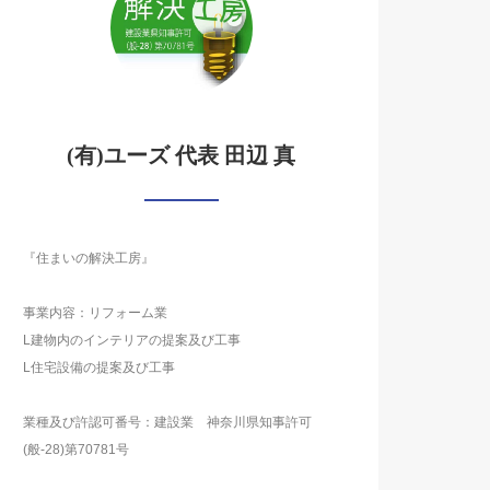
(有)ユーズ 代表 田辺 真
『住まいの解決工房』
事業内容：リフォーム業
L建物内のインテリアの提案及び工事
L住宅設備の提案及び工事
業種及び許認可番号：建設業 神奈川県知事許可
(般-28)第70781号