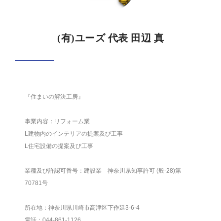
(有)ユーズ 代表 田辺 真
『住まいの解決工房』
事業内容：リフォーム業
L建物内のインテリアの提案及び工事
L住宅設備の提案及び工事
業種及び許認可番号：建設業 神奈川県知事許可 (般-28)第
70781号
所在地：神奈川県川崎市高津区下作延3-6-4
電話：044-861-1126