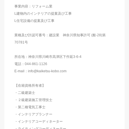
事業内容：リフォーム業
L建物内のインテリアの提案及び工事
L住宅設備の提案及び工事
業種及び許認可番号：建設業 神奈川県知事許可 (般-28)第
70781号
所在地：神奈川県川崎市高津区下作延3-6-4
電話：044-861-1126
E-mail：info@kaiketsu-kobo.com
【在籍資格所有者】
・二級建築士
・２級建築施工管理技士
・第二種電気工事士
・インテリアプランナー
・インテリアコーディネーター
・ライティングコーディネーター