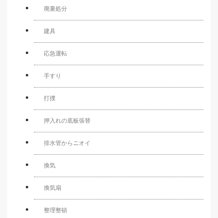
廃棄処分
建具
応急運転
手すり
打撲
押入れの底板張替
排水管からニオイ
換気
換気扇
整理整頓