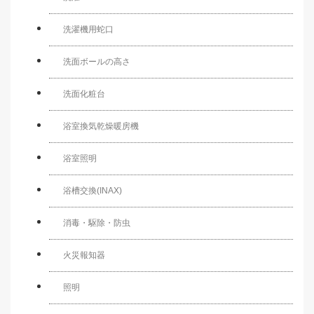
洗濯機用蛇口
洗面ボールの高さ
洗面化粧台
浴室換気乾燥暖房機
浴室照明
浴槽交換(INAX)
消毒・駆除・防虫
火災報知器
照明