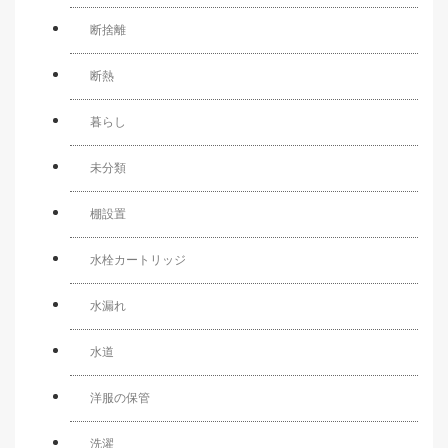
断捨離
断熱
暮らし
未分類
棚設置
水栓カートリッジ
水漏れ
水道
洋服の保管
洗濯