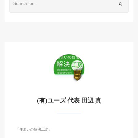
(有)ユーズ 代表 田辺 真
『住まいの解決工房』