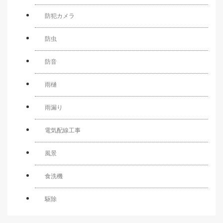
防犯カメラ
防虫
防音
雨樋
雨漏り
電気配線工事
風景
食洗機
駆除