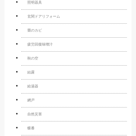
照明器具
玄関ドアリフォーム
畳のカビ
疲労回復味噌汁
秋の空
結露
給湯器
網戸
自然災害
蝶番