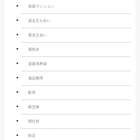
賃貸マンション
退去立ち合い
退去立会い
通気弁
道路境界線
遺品整理
配管
鏡交換
間仕切
防災