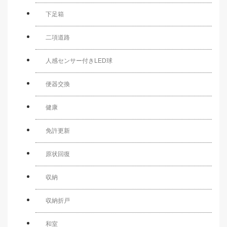
下足箱
二項道路
人感センサー付きLED球
便器交換
健康
免許更新
原状回復
収納
収納折戸
和室