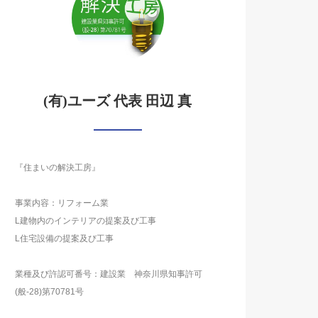
(有)ユーズ 代表 田辺 真
『住まいの解決工房』
事業内容：リフォーム業
L建物内のインテリアの提案及び工事
L住宅設備の提案及び工事
業種及び許認可番号：建設業 神奈川県知事許可
(般-28)第70781号