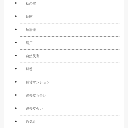
秋の空
結露
給湯器
網戸
自然災害
蝶番
賃貸マンション
退去立ち合い
退去立会い
通気弁