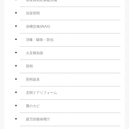
浴室換気乾燥暖房機
浴室照明
浴槽交換(INAX)
消毒・駆除・防虫
火災報知器
照明
照明器具
玄関ドアリフォーム
畳のカビ
疲労回復味噌汁