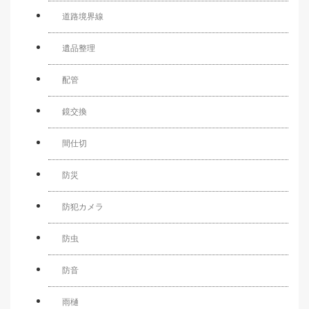
道路境界線
遺品整理
配管
鏡交換
間仕切
防災
防犯カメラ
防虫
防音
雨樋