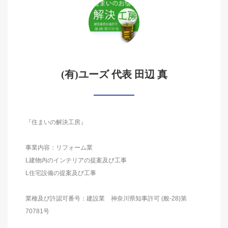
(有)ユーズ 代表 田辺 真
『住まいの解決工房』
事業内容：リフォーム業
L建物内のインテリアの提案及び工事
L住宅設備の提案及び工事
業種及び許認可番号：建設業 神奈川県知事許可 (般-28)第
70781号