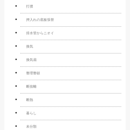
打撲
押入れの底板張替
排水管からニオイ
換気
換気扇
整理整頓
断捨離
断熱
暮らし
未分類