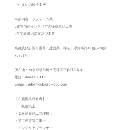
『住まいの解決工房』
事業内容：リフォーム業
L建物内のインテリアの提案及び工事
L住宅設備の提案及び工事
業種及び許認可番号：建設業 神奈川県知事許可 (般-28)第
70781号
所在地：神奈川県川崎市高津区下作延3-6-4
電話：044-861-1126
E-mail：info@kaiketsu-kobo.com
【在籍資格所有者】
・二級建築士
・２級建築施工管理技士
・第二種電気工事士
・インテリアプランナー