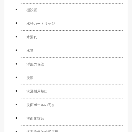
棚設置
水栓カートリッジ
水漏れ
水道
洋服の保管
洗濯
洗濯機用蛇口
洗面ボールの高さ
洗面化粧台