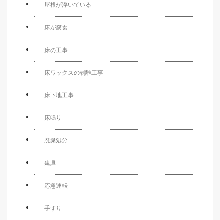
屋根が浮いている
床が腐食
床の工事
床ワックスの剥離工事
床下地工事
床鳴り
廃棄処分
建具
応急運転
手すり