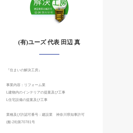
(有)ユーズ 代表 田辺 真
『住まいの解決工房』
事業内容：リフォーム業
L建物内のインテリアの提案及び工事
L住宅設備の提案及び工事
業種及び許認可番号：建設業 神奈川県知事許可
(般-28)第70781号