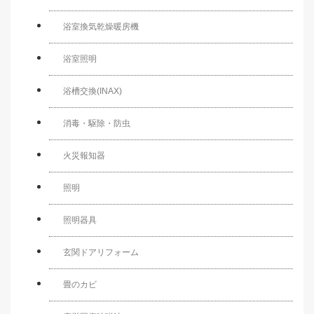
浴室換気乾燥暖房機
浴室照明
浴槽交換(INAX)
消毒・駆除・防虫
火災報知器
照明
照明器具
玄関ドアリフォーム
畳のカビ