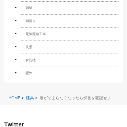
雨樋
雨漏り
電気配線工事
風景
食洗機
駆除
HOME
>
建具
>
扉が閉まらなくなったら蝶番を確認せよ
Twitter