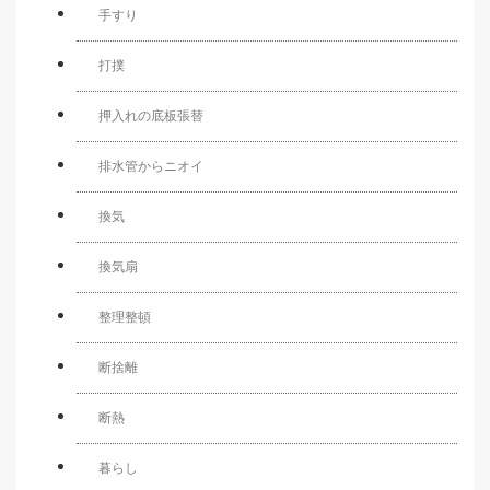
手すり
打撲
押入れの底板張替
排水管からニオイ
換気
換気扇
整理整頓
断捨離
断熱
暮らし