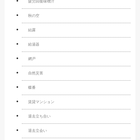
疲労回復味噌汁
秋の空
結露
給湯器
網戸
自然災害
蝶番
賃貸マンション
退去立ち合い
退去立会い