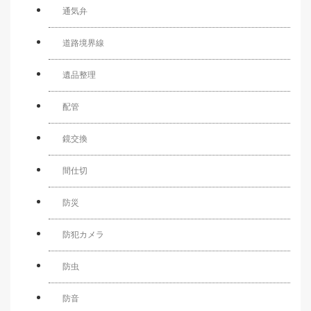
通気弁
道路境界線
遺品整理
配管
鏡交換
間仕切
防災
防犯カメラ
防虫
防音