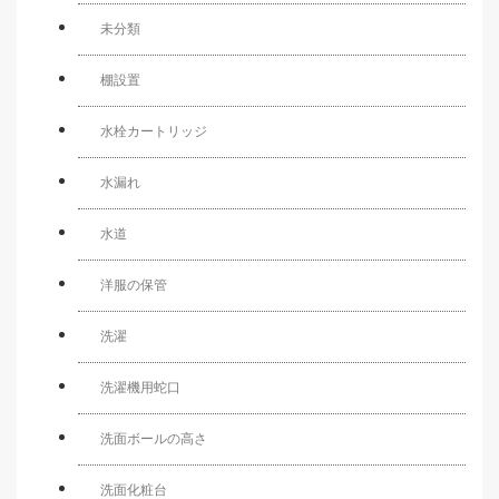
未分類
棚設置
水栓カートリッジ
水漏れ
水道
洋服の保管
洗濯
洗濯機用蛇口
洗面ボールの高さ
洗面化粧台