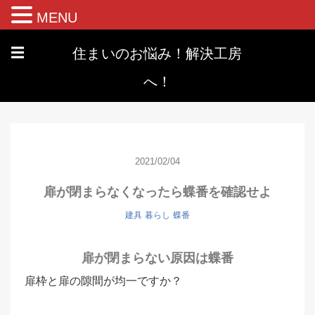
MENU
住まいのお悩み！解決工房
☰
へ！
2021/02/04
扉が閉まらなくなったら蝶番を確認せよ
建具
暮らし
蝶番
扉が閉まらない原因は蝶番
扉枠と扉の隙間が均一ですか？