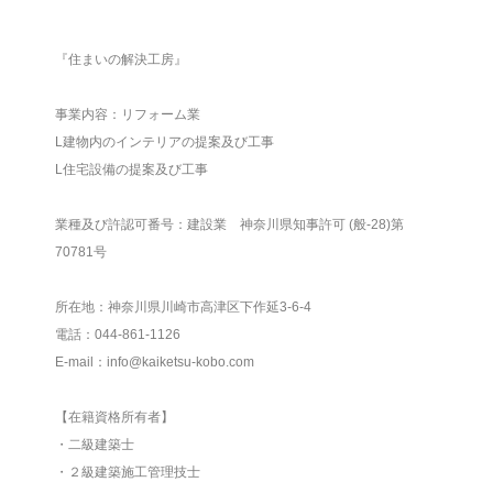
『住まいの解決工房』
事業内容：リフォーム業
L建物内のインテリアの提案及び工事
L住宅設備の提案及び工事
業種及び許認可番号：建設業 神奈川県知事許可 (般-28)第
70781号
所在地：神奈川県川崎市高津区下作延3-6-4
電話：044-861-1126
E-mail：info@kaiketsu-kobo.com
【在籍資格所有者】
・二級建築士
・２級建築施工管理技士