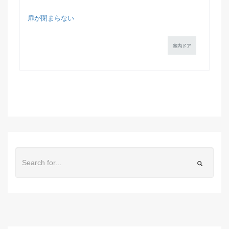
扉が閉まらない
室内ドア