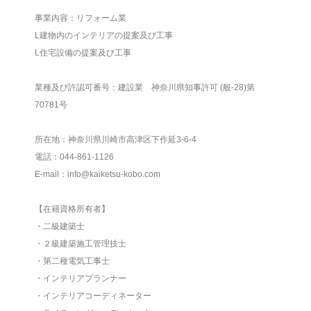
事業内容：リフォーム業
L建物内のインテリアの提案及び工事
L住宅設備の提案及び工事
業種及び許認可番号：建設業 神奈川県知事許可 (般-28)第
70781号
所在地：神奈川県川崎市高津区下作延3-6-4
電話：044-861-1126
E-mail：info@kaiketsu-kobo.com
【在籍資格所有者】
・二級建築士
・２級建築施工管理技士
・第二種電気工事士
・インテリアプランナー
・インテリアコーディネーター