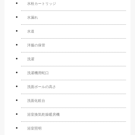
水栓カートリッジ
水漏れ
水道
洋服の保管
洗濯
洗濯機用蛇口
洗面ボールの高さ
洗面化粧台
浴室換気乾燥暖房機
浴室照明