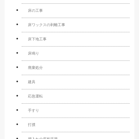
床の工事
床ワックスの剥離工事
床下地工事
床鳴り
廃棄処分
建具
応急運転
手すり
打撲
押入れの底板張替