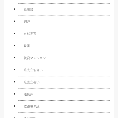
給湯器
網戸
自然災害
蝶番
賃貸マンション
退去立ち合い
退去立会い
通気弁
道路境界線