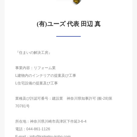
(有)ユーズ 代表 田辺 真
『住まいの解決工房』
事業内容：リフォーム業
L建物内のインテリアの提案及び工事
L住宅設備の提案及び工事
業種及び許認可番号：建設業 神奈川県知事許可 (般-28)第
70781号
所在地：神奈川県川崎市高津区下作延3-6-4
電話：044-861-1126
E-mail：info@kaiketsu-kobo.com