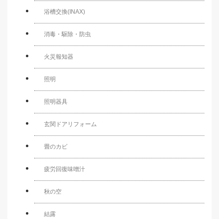
浴槽交換(INAX)
消毒・駆除・防虫
火災報知器
照明
照明器具
玄関ドアリフォーム
畳のカビ
疲労回復味噌汁
秋の空
結露