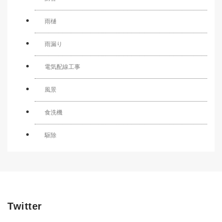
雨樋
雨漏り
電気配線工事
風景
食洗機
駆除
Twitter