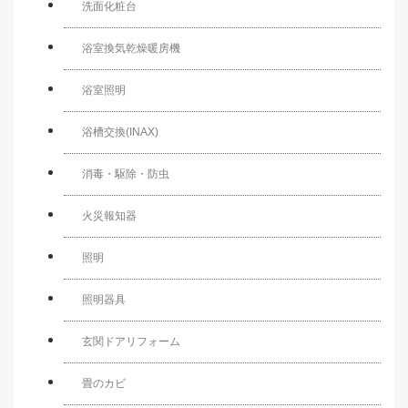
洗面化粧台
浴室換気乾燥暖房機
浴室照明
浴槽交換(INAX)
消毒・駆除・防虫
火災報知器
照明
照明器具
玄関ドアリフォーム
畳のカビ