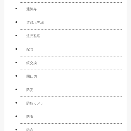
通気弁
道路境界線
遺品整理
配管
鏡交換
間仕切
防災
防犯カメラ
防虫
防音