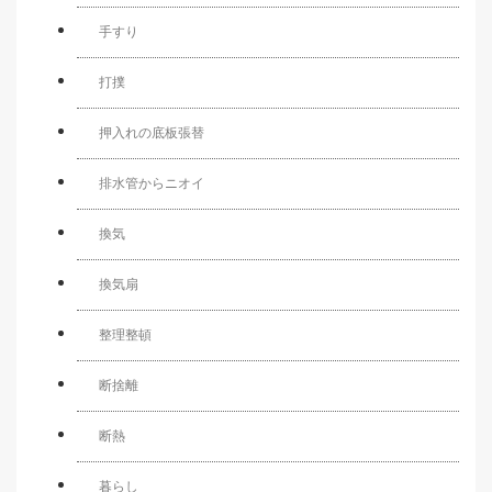
手すり
打撲
押入れの底板張替
排水管からニオイ
換気
換気扇
整理整頓
断捨離
断熱
暮らし