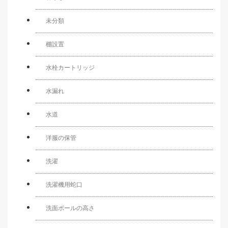
未分類
棚設置
水栓カートリッジ
水漏れ
水道
洋服の保管
洗濯
洗濯機用蛇口
洗面ボールの高さ