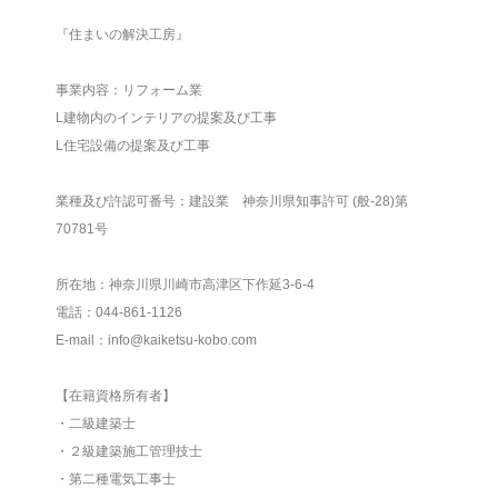
『住まいの解決工房』
事業内容：リフォーム業
L建物内のインテリアの提案及び工事
L住宅設備の提案及び工事
業種及び許認可番号：建設業 神奈川県知事許可 (般-28)第
70781号
所在地：神奈川県川崎市高津区下作延3-6-4
電話：044-861-1126
E-mail：info@kaiketsu-kobo.com
【在籍資格所有者】
・二級建築士
・２級建築施工管理技士
・第二種電気工事士