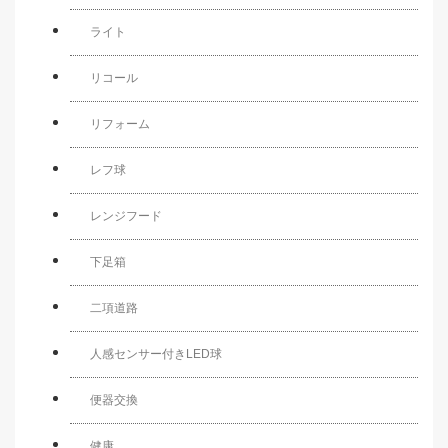
ライト
リコール
リフォーム
レフ球
レンジフード
下足箱
二項道路
人感センサー付きLED球
便器交換
健康