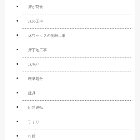
床が腐食
床の工事
床ワックスの剥離工事
床下地工事
床鳴り
廃棄処分
建具
応急運転
手すり
打撲