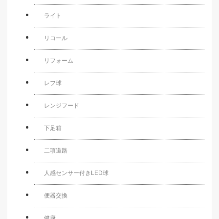
ライト
リコール
リフォーム
レフ球
レンジフード
下足箱
二項道路
人感センサー付きLED球
便器交換
健康