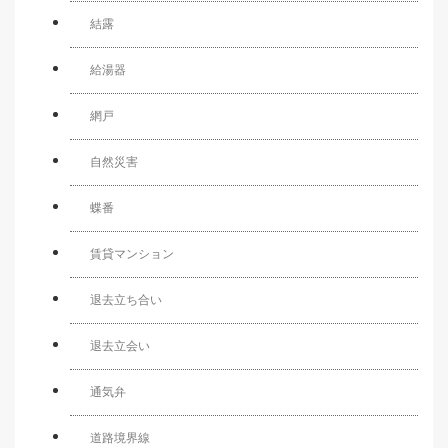
結露
給湯器
網戸
自然災害
蝶番
賃貸マンション
退去立ち合い
退去立会い
通気弁
道路境界線