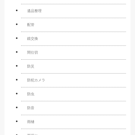
遺品整理
配管
鏡交換
間仕切
防災
防犯カメラ
防虫
防音
雨樋