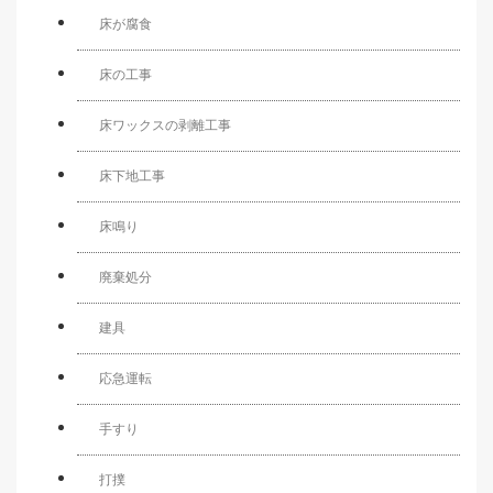
床が腐食
床の工事
床ワックスの剥離工事
床下地工事
床鳴り
廃棄処分
建具
応急運転
手すり
打撲