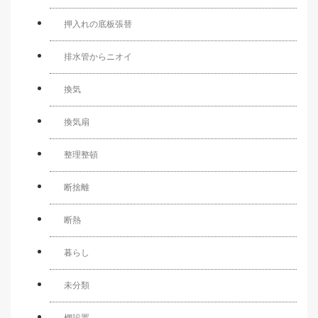
押入れの底板張替
排水管からニオイ
換気
換気扇
整理整頓
断捨離
断熱
暮らし
未分類
棚設置