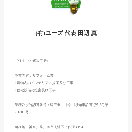
(有)ユーズ 代表 田辺 真
『住まいの解決工房』
事業内容：リフォーム業
L建物内のインテリアの提案及び工事
L住宅設備の提案及び工事
業種及び許認可番号：建設業 神奈川県知事許可 (般-28)第
70781号
所在地：神奈川県川崎市高津区下作延3-6-4