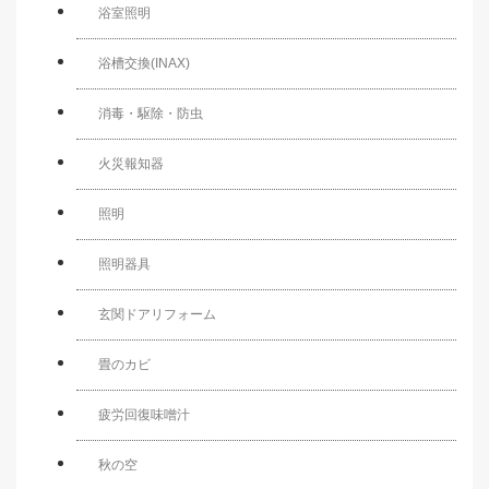
浴室照明
浴槽交換(INAX)
消毒・駆除・防虫
火災報知器
照明
照明器具
玄関ドアリフォーム
畳のカビ
疲労回復味噌汁
秋の空