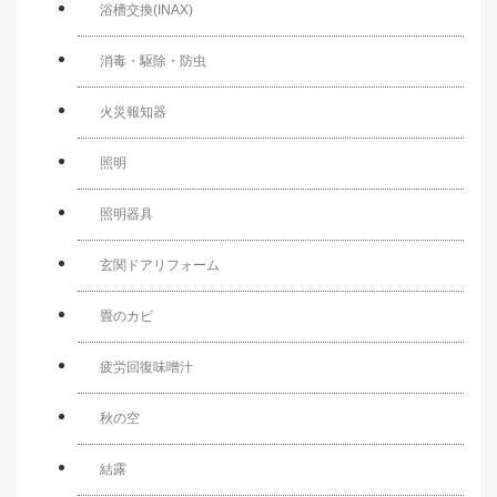
浴槽交換(INAX)
消毒・駆除・防虫
火災報知器
照明
照明器具
玄関ドアリフォーム
畳のカビ
疲労回復味噌汁
秋の空
結露