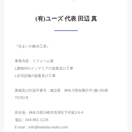
(有)ユーズ 代表 田辺 真
『住まいの解決工房』
事業内容：リフォーム業
L建物内のインテリアの提案及び工事
L住宅設備の提案及び工事
業種及び許認可番号：建設業 神奈川県知事許可 (般-28)第
70781号
所在地：神奈川県川崎市高津区下作延3-6-4
電話：044-861-1126
E-mail：info@kaiketsu-kobo.com