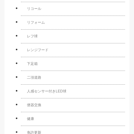
リコール
リフォーム
レフ球
レンジフード
下足箱
二項道路
人感センサー付きLED球
便器交換
健康
免許更新