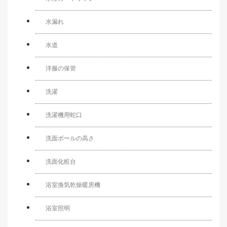
水漏れ
水道
洋服の保管
洗濯
洗濯機用蛇口
洗面ボールの高さ
洗面化粧台
浴室換気乾燥暖房機
浴室照明