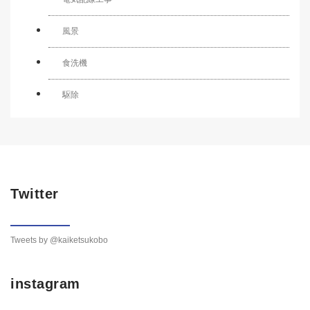
風景
食洗機
駆除
Twitter
Tweets by @kaiketsukobo
instagram