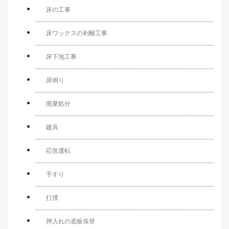
床の工事
床ワックスの剥離工事
床下地工事
床鳴り
廃棄処分
建具
応急運転
手すり
打撲
押入れの底板張替