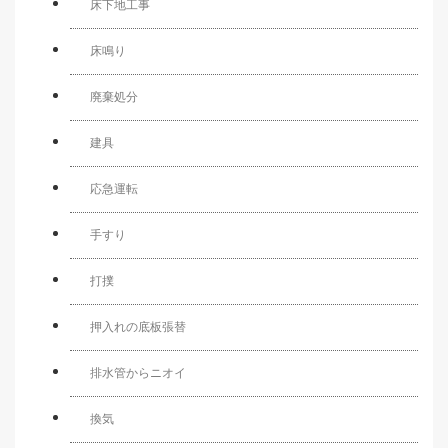
床下地工事
床鳴り
廃棄処分
建具
応急運転
手すり
打撲
押入れの底板張替
排水管からニオイ
換気