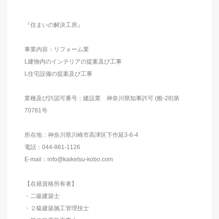
『住まいの解決工房』
事業内容：リフォーム業
L建物内のインテリアの提案及び工事
L住宅設備の提案及び工事
業種及び許認可番号：建設業 神奈川県知事許可 (般-28)第
70781号
所在地：神奈川県川崎市高津区下作延3-6-4
電話：044-861-1126
E-mail：info@kaiketsu-kobo.com
【在籍資格所有者】
・二級建築士
・２級建築施工管理技士