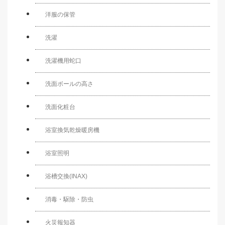
洋服の保管
洗濯
洗濯機用蛇口
洗面ボールの高さ
洗面化粧台
浴室換気乾燥暖房機
浴室照明
浴槽交換(INAX)
消毒・駆除・防虫
火災報知器