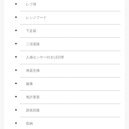
レフ球
レンジフード
下足箱
二項道路
人感センサー付きLED球
便器交換
健康
免許更新
原状回復
収納