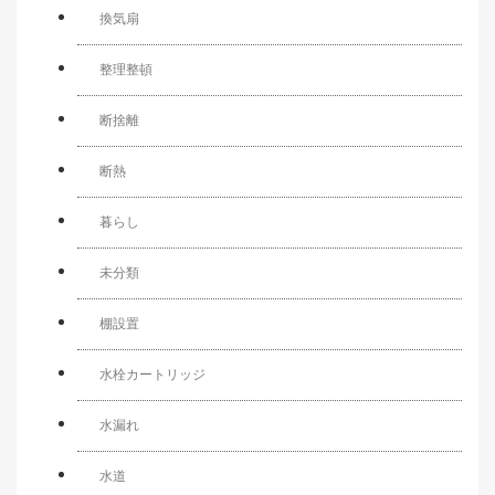
換気扇
整理整頓
断捨離
断熱
暮らし
未分類
棚設置
水栓カートリッジ
水漏れ
水道