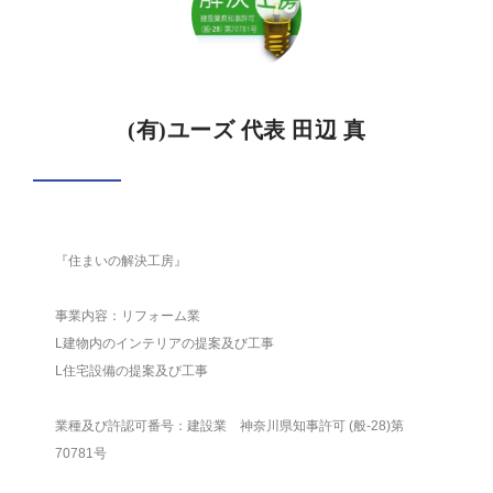
(有)ユーズ 代表 田辺 真
『住まいの解決工房』
事業内容：リフォーム業
L建物内のインテリアの提案及び工事
L住宅設備の提案及び工事
業種及び許認可番号：建設業 神奈川県知事許可 (般-28)第
70781号