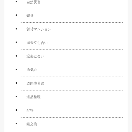
自然災害
蝶番
賃貸マンション
退去立ち合い
退去立会い
通気弁
道路境界線
遺品整理
配管
鏡交換