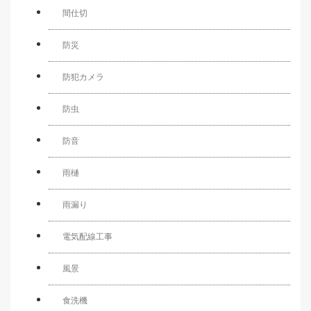
間仕切
防災
防犯カメラ
防虫
防音
雨樋
雨漏り
電気配線工事
風景
食洗機