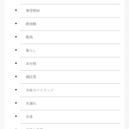
整理整頓
断捨離
断熱
暮らし
未分類
棚設置
水栓カートリッジ
水漏れ
水道