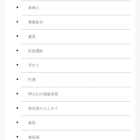
床鳴り
廃棄処分
建具
応急運転
手すり
打撲
押入れの底板張替
排水管からニオイ
換気
換気扇