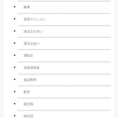
蝶番
賃貸マンション
退去立ち合い
退去立会い
通気弁
道路境界線
遺品整理
配管
鏡交換
間仕切