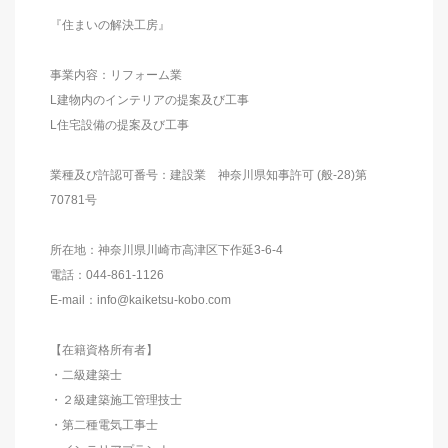
『住まいの解決工房』
事業内容：リフォーム業
L建物内のインテリアの提案及び工事
L住宅設備の提案及び工事
業種及び許認可番号：建設業 神奈川県知事許可 (般-28)第
70781号
所在地：神奈川県川崎市高津区下作延3-6-4
電話：044-861-1126
E-mail：info@kaiketsu-kobo.com
【在籍資格所有者】
・二級建築士
・２級建築施工管理技士
・第二種電気工事士