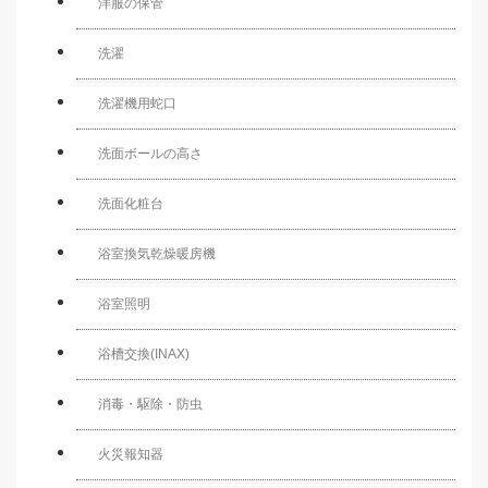
洋服の保管
洗濯
洗濯機用蛇口
洗面ボールの高さ
洗面化粧台
浴室換気乾燥暖房機
浴室照明
浴槽交換(INAX)
消毒・駆除・防虫
火災報知器