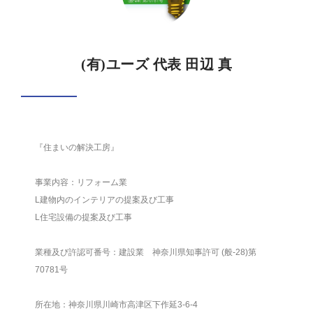
(有)ユーズ 代表 田辺 真
『住まいの解決工房』
事業内容：リフォーム業
L建物内のインテリアの提案及び工事
L住宅設備の提案及び工事
業種及び許認可番号：建設業 神奈川県知事許可 (般-28)第
70781号
所在地：神奈川県川崎市高津区下作延3-6-4