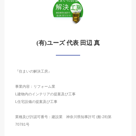
(有)ユーズ 代表 田辺 真
『住まいの解決工房』
事業内容：リフォーム業
L建物内のインテリアの提案及び工事
L住宅設備の提案及び工事
業種及び許認可番号：建設業 神奈川県知事許可 (般-28)第
70781号