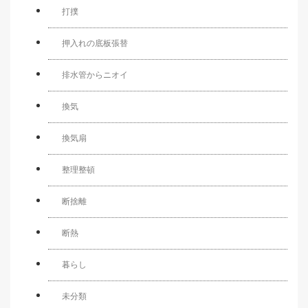
打撲
押入れの底板張替
排水管からニオイ
換気
換気扇
整理整頓
断捨離
断熱
暮らし
未分類