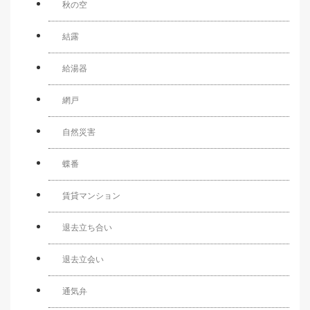
秋の空
結露
給湯器
網戸
自然災害
蝶番
賃貸マンション
退去立ち合い
退去立会い
通気弁