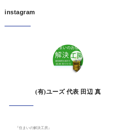
instagram
(有)ユーズ 代表 田辺 真
『住まいの解決工房』