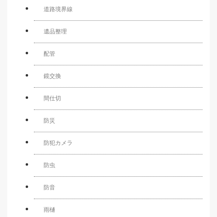
道路境界線
遺品整理
配管
鏡交換
間仕切
防災
防犯カメラ
防虫
防音
雨樋