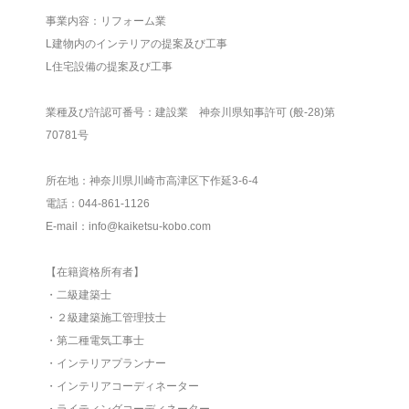
事業内容：リフォーム業
L建物内のインテリアの提案及び工事
L住宅設備の提案及び工事
業種及び許認可番号：建設業 神奈川県知事許可 (般-28)第
70781号
所在地：神奈川県川崎市高津区下作延3-6-4
電話：044-861-1126
E-mail：info@kaiketsu-kobo.com
【在籍資格所有者】
・二級建築士
・２級建築施工管理技士
・第二種電気工事士
・インテリアプランナー
・インテリアコーディネーター
・ライティングコーディネーター