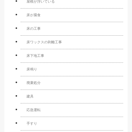
屋根が浮いている
床が腐食
床の工事
床ワックスの剥離工事
床下地工事
床鳴り
廃棄処分
建具
応急運転
手すり