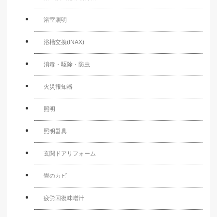
浴室照明
浴槽交換(INAX)
消毒・駆除・防虫
火災報知器
照明
照明器具
玄関ドアリフォーム
畳のカビ
疲労回復味噌汁