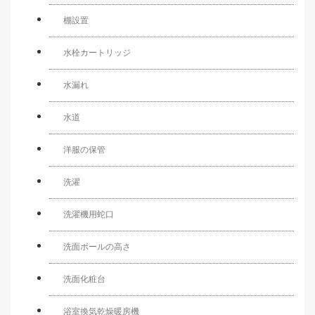
棚設置
水栓カートリッジ
水漏れ
水道
洋服の保管
洗濯
洗濯機用蛇口
洗面ボールの高さ
洗面化粧台
浴室換気乾燥暖房機