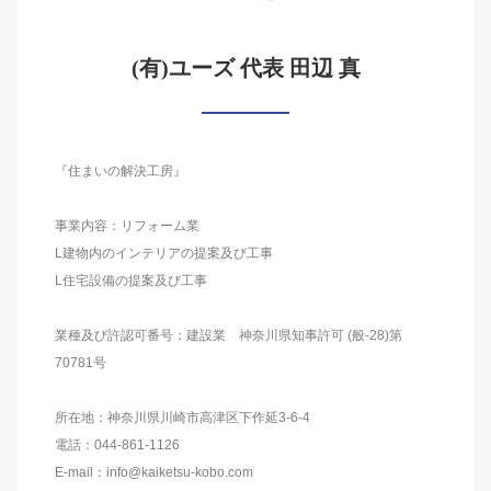
(有)ユーズ 代表 田辺 真
『住まいの解決工房』
事業内容：リフォーム業
L建物内のインテリアの提案及び工事
L住宅設備の提案及び工事
業種及び許認可番号：建設業 神奈川県知事許可 (般-28)第
70781号
所在地：神奈川県川崎市高津区下作延3-6-4
電話：044-861-1126
E-mail：info@kaiketsu-kobo.com