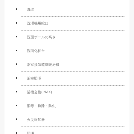
洗濯
洗濯機用蛇口
洗面ボールの高さ
洗面化粧台
浴室換気乾燥暖房機
浴室照明
浴槽交換(INAX)
消毒・駆除・防虫
火災報知器
照明