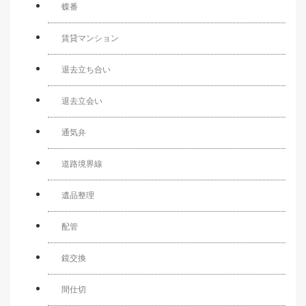
蝶番
賃貸マンション
退去立ち合い
退去立会い
通気弁
道路境界線
遺品整理
配管
鏡交換
間仕切