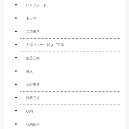
レンジフード
下足箱
二項道路
人感センサー付きLED球
便器交換
健康
免許更新
原状回復
収納
収納折戸