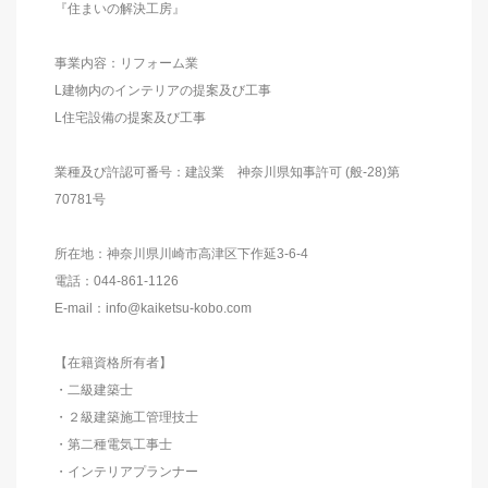
『住まいの解決工房』
事業内容：リフォーム業
L建物内のインテリアの提案及び工事
L住宅設備の提案及び工事
業種及び許認可番号：建設業 神奈川県知事許可 (般-28)第
70781号
所在地：神奈川県川崎市高津区下作延3-6-4
電話：044-861-1126
E-mail：info@kaiketsu-kobo.com
【在籍資格所有者】
・二級建築士
・２級建築施工管理技士
・第二種電気工事士
・インテリアプランナー