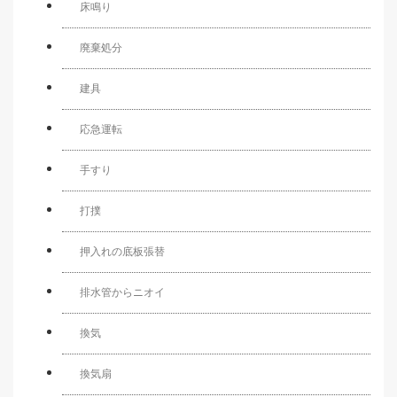
床鳴り
廃棄処分
建具
応急運転
手すり
打撲
押入れの底板張替
排水管からニオイ
換気
換気扇