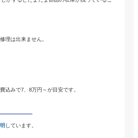
修理は出来ません。
費込みで7、8万円～が目安です。
明
しています。