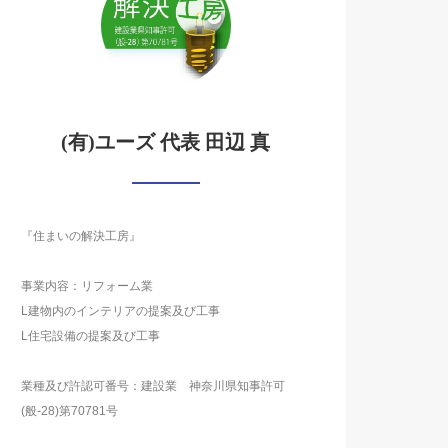
(有)ユーズ 代表 田辺 真
『住まいの解決工房』
事業内容：リフォーム業
L建物内のインテリアの提案及び工事
L住宅設備の提案及び工事
業種及び許認可番号：建設業 神奈川県知事許可
(般-28)第70781号