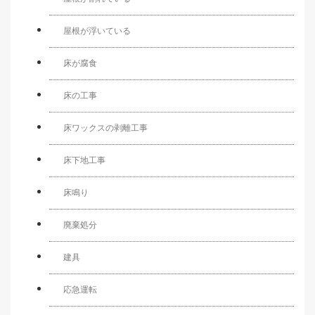
屋根が浮いている
床が腐食
床の工事
床ワックスの剥離工事
床下地工事
床鳴り
廃棄処分
建具
応急運転