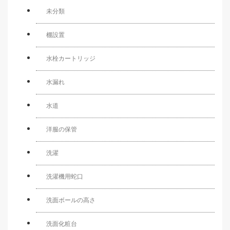
未分類
棚設置
水栓カートリッジ
水漏れ
水道
洋服の保管
洗濯
洗濯機用蛇口
洗面ボールの高さ
洗面化粧台