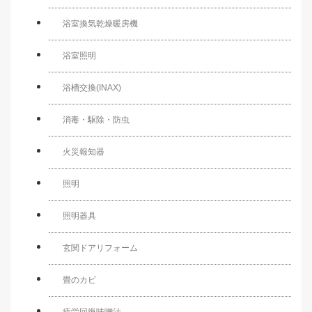
浴室換気乾燥暖房機
浴室照明
浴槽交換(INAX)
消毒・駆除・防虫
火災報知器
照明
照明器具
玄関ドアリフォーム
畳のカビ
疲労回復味噌汁