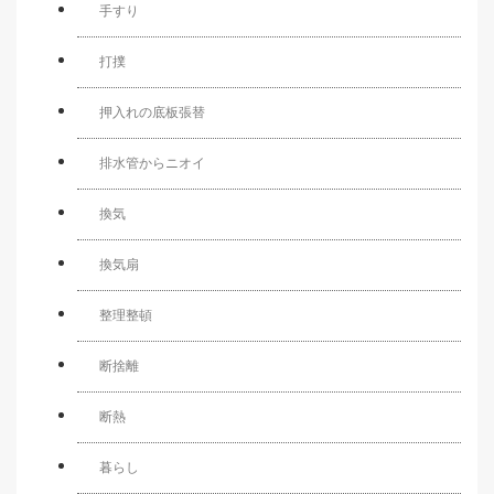
手すり
打撲
押入れの底板張替
排水管からニオイ
換気
換気扇
整理整頓
断捨離
断熱
暮らし