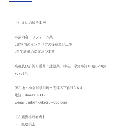
『住まいの解決工房』
事業内容：リフォーム業
L建物内のインテリアの提案及び工事
L住宅設備の提案及び工事
業種及び許認可番号：建設業 神奈川県知事許可 (般-28)第
70781号
所在地：神奈川県川崎市高津区下作延3-6-4
電話：044-861-1126
E-mail：info@kaiketsu-kobo.com
【在籍資格所有者】
・二級建築士