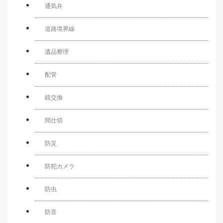
通気弁
道路境界線
遺品整理
配管
鏡交換
間仕切
防災
防犯カメラ
防虫
防音