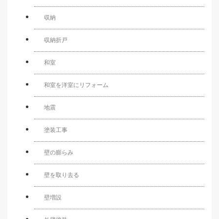
収納
収納折戸
和室
和室を洋室にリフォーム
地震
塗装工事
壁の膨らみ
壁を取り去る
壁増設