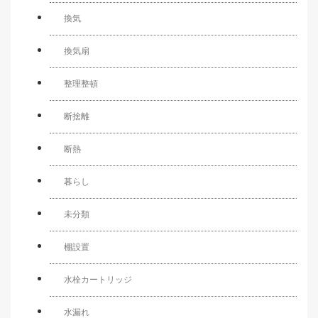
換気
換気扇
整理整頓
断捨離
断熱
暮らし
未分類
棚設置
水栓カートリッジ
水漏れ