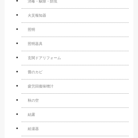
消毒・駆除・防虫
火災報知器
照明
照明器具
玄関ドアリフォーム
畳のカビ
疲労回復味噌汁
秋の空
結露
給湯器