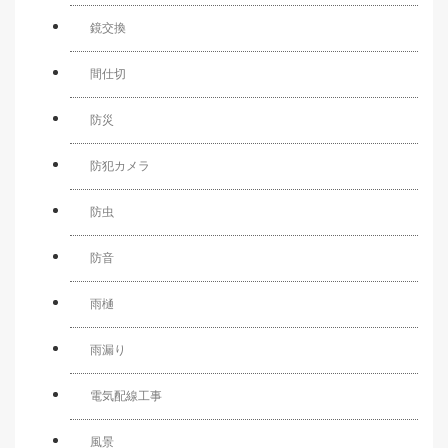
鏡交換
間仕切
防災
防犯カメラ
防虫
防音
雨樋
雨漏り
電気配線工事
風景