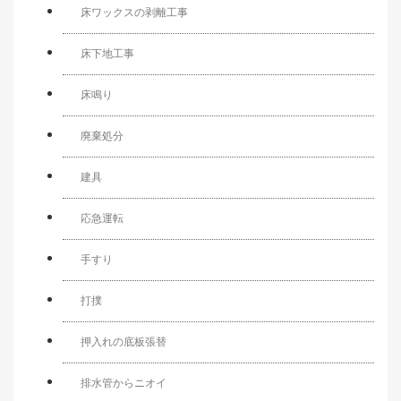
床ワックスの剥離工事
床下地工事
床鳴り
廃棄処分
建具
応急運転
手すり
打撲
押入れの底板張替
排水管からニオイ