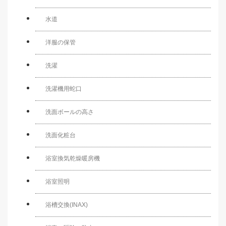
水道
洋服の保管
洗濯
洗濯機用蛇口
洗面ボールの高さ
洗面化粧台
浴室換気乾燥暖房機
浴室照明
浴槽交換(INAX)