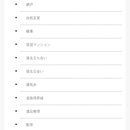
網戸
自然災害
蝶番
賃貸マンション
退去立ち合い
退去立会い
通気弁
道路境界線
遺品整理
配管