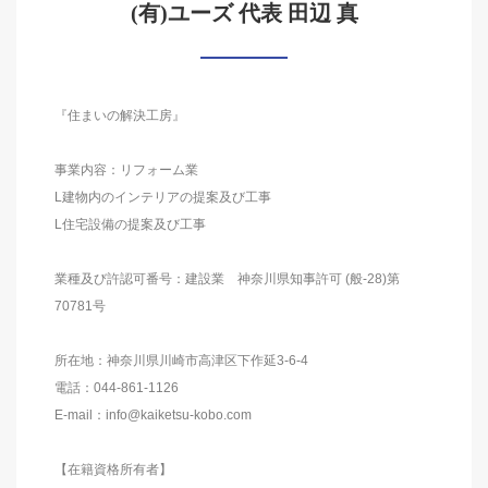
(有)ユーズ 代表 田辺 真
『住まいの解決工房』
事業内容：リフォーム業
L建物内のインテリアの提案及び工事
L住宅設備の提案及び工事
業種及び許認可番号：建設業 神奈川県知事許可 (般-28)第
70781号
所在地：神奈川県川崎市高津区下作延3-6-4
電話：044-861-1126
E-mail：info@kaiketsu-kobo.com
【在籍資格所有者】