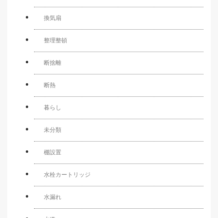
換気扇
整理整頓
断捨離
断熱
暮らし
未分類
棚設置
水栓カートリッジ
水漏れ