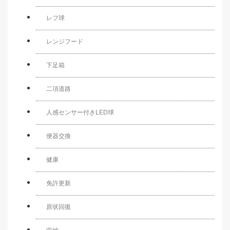
レフ球
レンジフード
下足箱
二項道路
人感センサー付きLED球
便器交換
健康
免許更新
原状回復