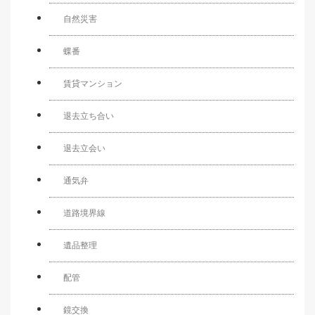
自然災害
蝶番
賃貸マンション
退去立ち合い
退去立会い
通気弁
道路境界線
遺品整理
配管
鏡交換