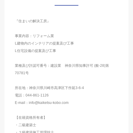
『住まいの解決工房』
事業内容：リフォーム業
L建物内のインテリアの提案及び工事
L住宅設備の提案及び工事
業種及び許認可番号：建設業 神奈川県知事許可 (般-28)第
70781号
所在地：神奈川県川崎市高津区下作延3-6-4
電話：044-861-1126
E-mail：info@kaiketsu-kobo.com
【在籍資格所有者】
・二級建築士
・２級建築施工管理技士