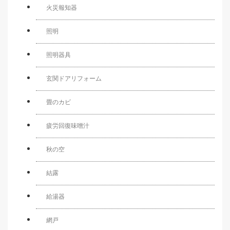
火災報知器
照明
照明器具
玄関ドアリフォーム
畳のカビ
疲労回復味噌汁
秋の空
結露
給湯器
網戸