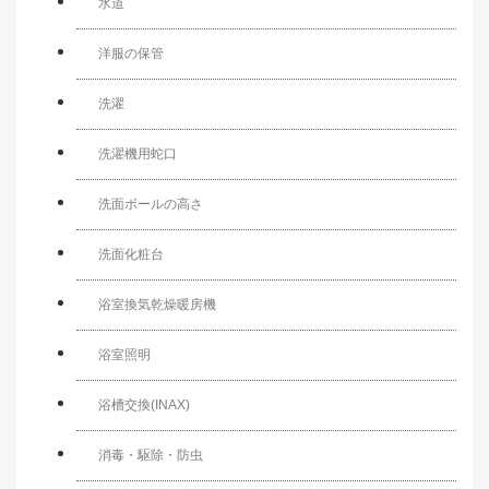
水道
洋服の保管
洗濯
洗濯機用蛇口
洗面ボールの高さ
洗面化粧台
浴室換気乾燥暖房機
浴室照明
浴槽交換(INAX)
消毒・駆除・防虫