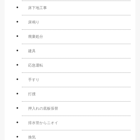
床下地工事
床鳴り
廃棄処分
建具
応急運転
手すり
打撲
押入れの底板張替
排水管からニオイ
換気