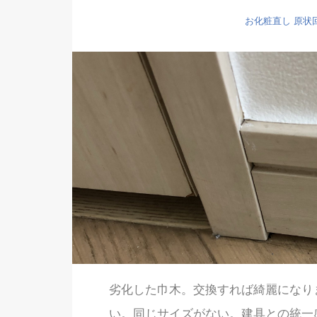
お化粧直し
原状
劣化した巾木。交換すれば綺麗になり
い。同じサイズがない。建具との統一