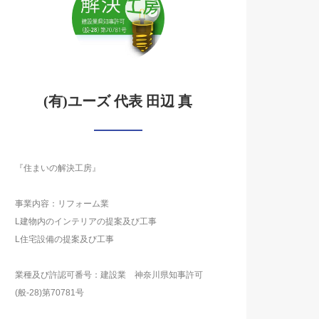
(有)ユーズ 代表 田辺 真
『住まいの解決工房』
事業内容：リフォーム業
L建物内のインテリアの提案及び工事
L住宅設備の提案及び工事
業種及び許認可番号：建設業 神奈川県知事許可
(般-28)第70781号