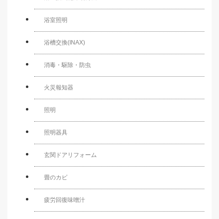
浴室照明
浴槽交換(INAX)
消毒・駆除・防虫
火災報知器
照明
照明器具
玄関ドアリフォーム
畳のカビ
疲労回復味噌汁