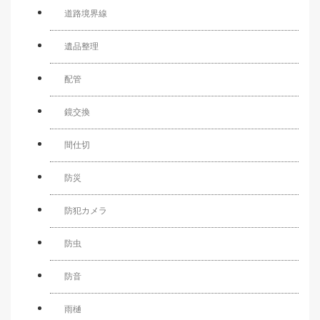
道路境界線
遺品整理
配管
鏡交換
間仕切
防災
防犯カメラ
防虫
防音
雨樋