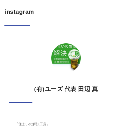
instagram
(有)ユーズ 代表 田辺 真
『住まいの解決工房』