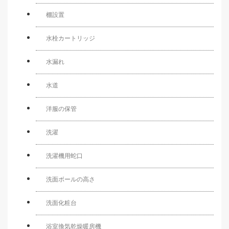
棚設置
水栓カートリッジ
水漏れ
水道
洋服の保管
洗濯
洗濯機用蛇口
洗面ボールの高さ
洗面化粧台
浴室換気乾燥暖房機