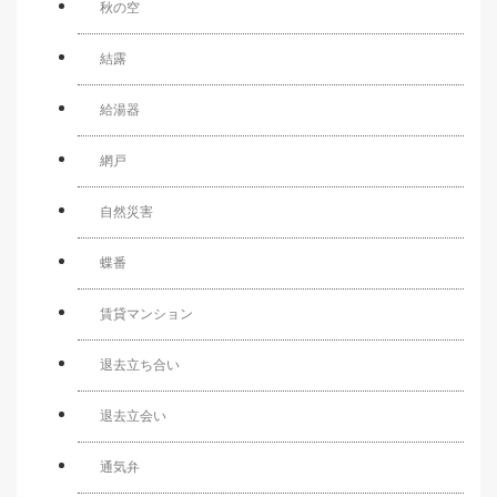
秋の空
結露
給湯器
網戸
自然災害
蝶番
賃貸マンション
退去立ち合い
退去立会い
通気弁