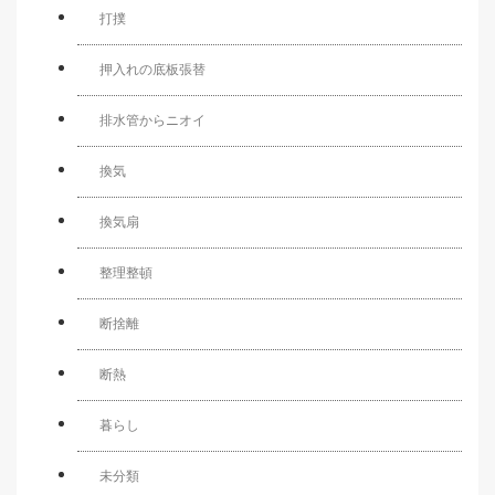
打撲
押入れの底板張替
排水管からニオイ
換気
換気扇
整理整頓
断捨離
断熱
暮らし
未分類