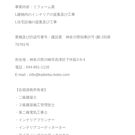
事業内容：リフォーム業
L建物内のインテリアの提案及び工事
L住宅設備の提案及び工事
業種及び許認可番号：建設業 神奈川県知事許可 (般-28)第
70781号
所在地：神奈川県川崎市高津区下作延3-6-4
電話：044-861-1126
E-mail：info@kaiketsu-kobo.com
【在籍資格所有者】
・二級建築士
・２級建築施工管理技士
・第二種電気工事士
・インテリアプランナー
・インテリアコーディネーター
・ライティングコーディネーター