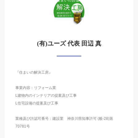
(有)ユーズ 代表 田辺 真
『住まいの解決工房』
事業内容：リフォーム業
L建物内のインテリアの提案及び工事
L住宅設備の提案及び工事
業種及び許認可番号：建設業 神奈川県知事許可 (般-28)第
70781号