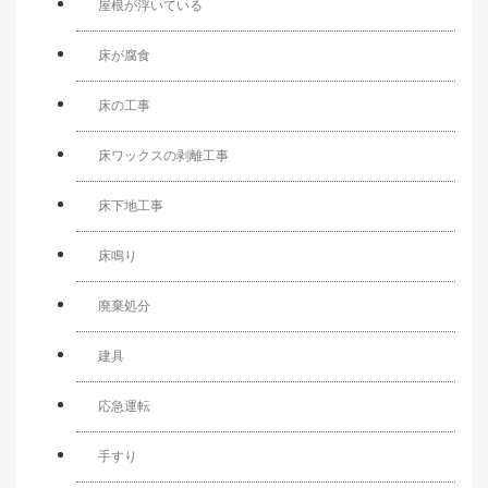
屋根が浮いている
床が腐食
床の工事
床ワックスの剥離工事
床下地工事
床鳴り
廃棄処分
建具
応急運転
手すり