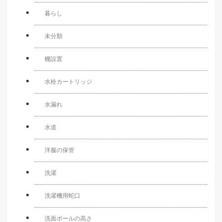
暮らし
未分類
棚設置
水栓カートリッジ
水漏れ
水道
洋服の保管
洗濯
洗濯機用蛇口
洗面ボールの高さ