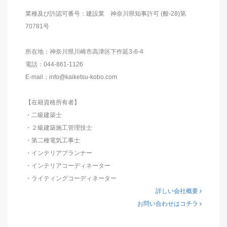
業種及び許認可番号：建設業 神奈川県知事許可 (般-28)第
70781号
所在地：神奈川県川崎市高津区下作延3-6-4
電話：044-861-1126
E-mail：info@kaiketsu-kobo.com
【在籍資格所有者】
・二級建築士
・２級建築施工管理技士
・第二種電気工事士
・インテリアプランナー
・インテリアコーディネーター
・ライティングコーディネーター
詳しい会社概要
お問い合わせはコチラ