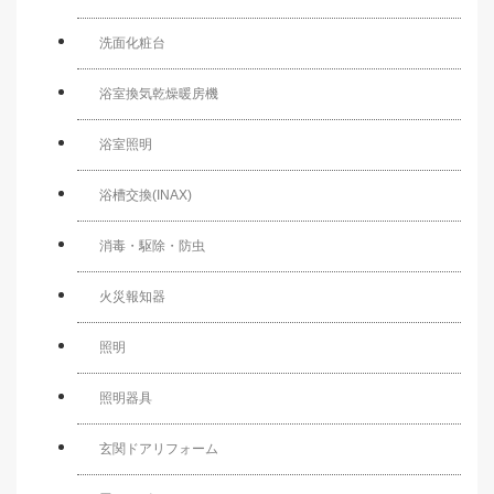
洗面化粧台
浴室換気乾燥暖房機
浴室照明
浴槽交換(INAX)
消毒・駆除・防虫
火災報知器
照明
照明器具
玄関ドアリフォーム