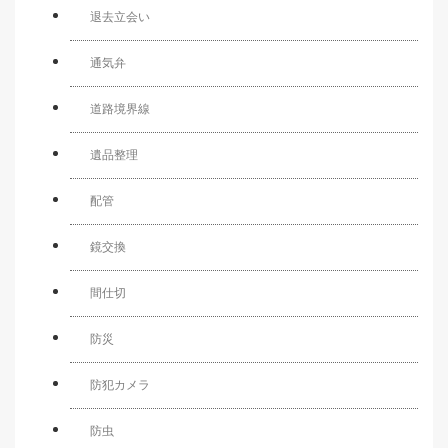
退去立会い
通気弁
道路境界線
遺品整理
配管
鏡交換
間仕切
防災
防犯カメラ
防虫