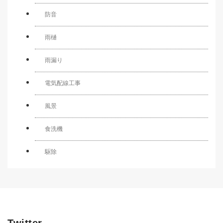
防音
雨樋
雨漏り
電気配線工事
風景
食洗機
駆除
Twitter