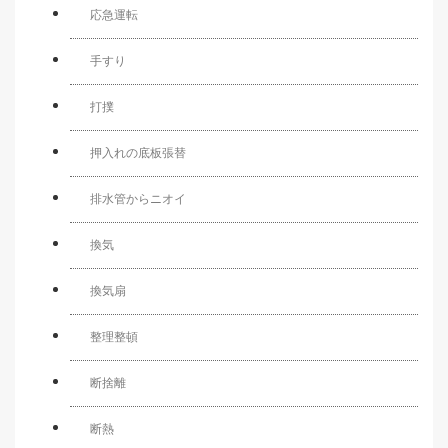
応急運転
手すり
打撲
押入れの底板張替
排水管からニオイ
換気
換気扇
整理整頓
断捨離
断熱