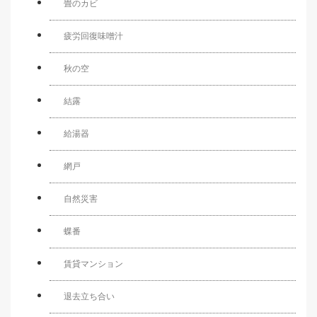
畳のカビ
疲労回復味噌汁
秋の空
結露
給湯器
網戸
自然災害
蝶番
賃貸マンション
退去立ち合い