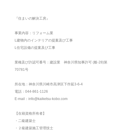
『住まいの解決工房』
事業内容：リフォーム業
L建物内のインテリアの提案及び工事
L住宅設備の提案及び工事
業種及び許認可番号：建設業 神奈川県知事許可 (般-28)第
70781号
所在地：神奈川県川崎市高津区下作延3-6-4
電話：044-861-1126
E-mail：info@kaiketsu-kobo.com
【在籍資格所有者】
・二級建築士
・２級建築施工管理技士