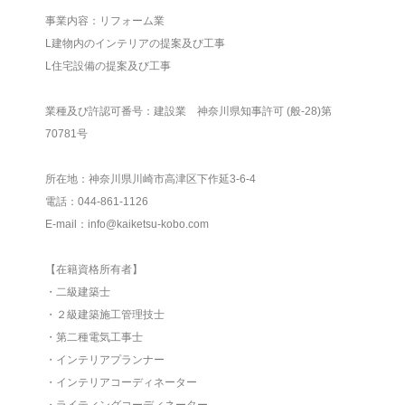
事業内容：リフォーム業
L建物内のインテリアの提案及び工事
L住宅設備の提案及び工事
業種及び許認可番号：建設業 神奈川県知事許可 (般-28)第
70781号
所在地：神奈川県川崎市高津区下作延3-6-4
電話：044-861-1126
E-mail：info@kaiketsu-kobo.com
【在籍資格所有者】
・二級建築士
・２級建築施工管理技士
・第二種電気工事士
・インテリアプランナー
・インテリアコーディネーター
・ライティングコーディネーター