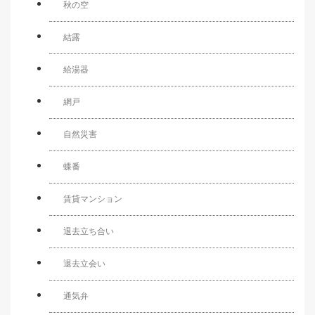
秋の空
結露
給湯器
網戸
自然災害
蝶番
賃貸マンション
退去立ち合い
退去立会い
通気弁