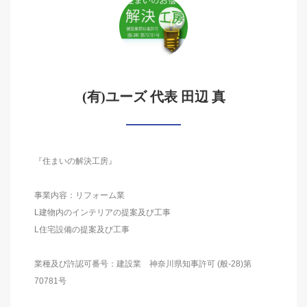
(有)ユーズ 代表 田辺 真
『住まいの解決工房』
事業内容：リフォーム業
L建物内のインテリアの提案及び工事
L住宅設備の提案及び工事
業種及び許認可番号：建設業 神奈川県知事許可 (般-28)第
70781号