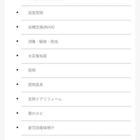
浴室照明
浴槽交換(INAX)
消毒・駆除・防虫
火災報知器
照明
照明器具
玄関ドアリフォーム
畳のカビ
疲労回復味噌汁