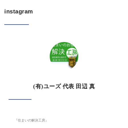
instagram
(有)ユーズ 代表 田辺 真
『住まいの解決工房』