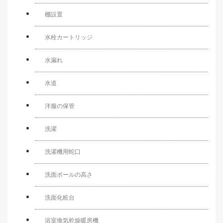
棚設置
水栓カートリッジ
水漏れ
水道
洋服の保管
洗濯
洗濯機用蛇口
洗面ボールの高さ
洗面化粧台
浴室換気乾燥暖房機