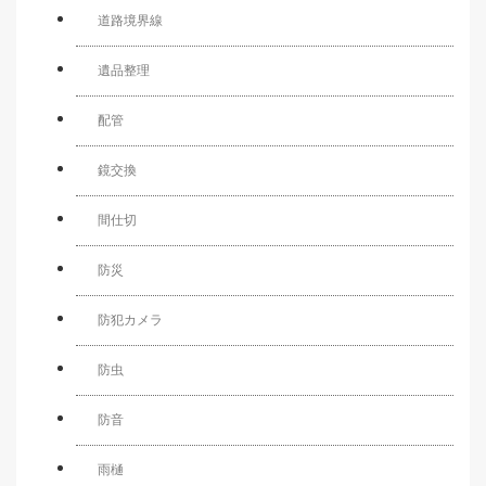
道路境界線
遺品整理
配管
鏡交換
間仕切
防災
防犯カメラ
防虫
防音
雨樋