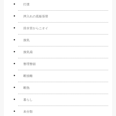
打撲
押入れの底板張替
排水管からニオイ
換気
換気扇
整理整頓
断捨離
断熱
暮らし
未分類