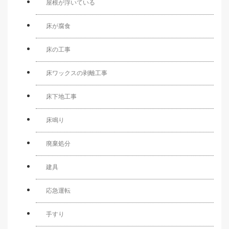
屋根が浮いている
床が腐食
床の工事
床ワックスの剥離工事
床下地工事
床鳴り
廃棄処分
建具
応急運転
手すり