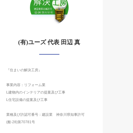
(有)ユーズ 代表 田辺 真
『住まいの解決工房』
事業内容：リフォーム業
L建物内のインテリアの提案及び工事
L住宅設備の提案及び工事
業種及び許認可番号：建設業 神奈川県知事許可
(般-28)第70781号