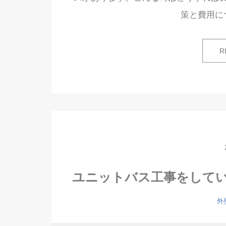
策と費用に
R
ユニットバス工事をして
外