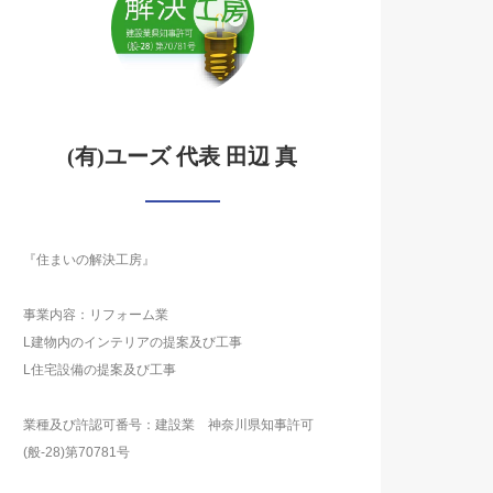
(有)ユーズ 代表 田辺 真
『住まいの解決工房』
事業内容：リフォーム業
L建物内のインテリアの提案及び工事
L住宅設備の提案及び工事
業種及び許認可番号：建設業 神奈川県知事許可
(般-28)第70781号