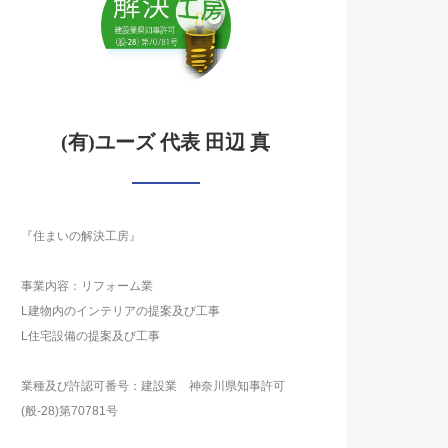
(有)ユーズ 代表 田辺 真
『住まいの解決工房』
事業内容：リフォーム業
L建物内のインテリアの提案及び工事
L住宅設備の提案及び工事
業種及び許認可番号：建設業 神奈川県知事許可
(般-28)第70781号