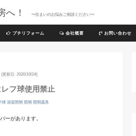
房へ！
〜住まいのお悩みご相談ください〜
プチリフォーム
会社概要
お問い合わせ
(更新日: 2020/10/24)
はレフ球使用禁止
フ球
浴室照明
照明
照明器具
バーがあります。