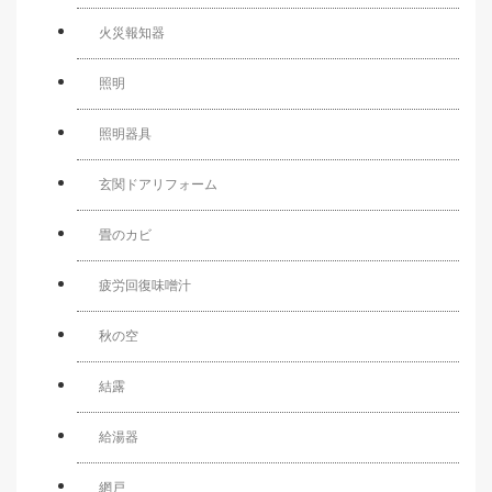
火災報知器
照明
照明器具
玄関ドアリフォーム
畳のカビ
疲労回復味噌汁
秋の空
結露
給湯器
網戸