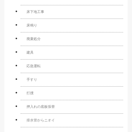
床下地工事
床鳴り
廃棄処分
建具
応急運転
手すり
打撲
押入れの底板張替
排水管からニオイ