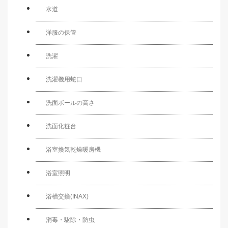
水道
洋服の保管
洗濯
洗濯機用蛇口
洗面ボールの高さ
洗面化粧台
浴室換気乾燥暖房機
浴室照明
浴槽交換(INAX)
消毒・駆除・防虫