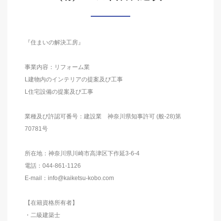
『住まいの解決工房』
事業内容：リフォーム業
L建物内のインテリアの提案及び工事
L住宅設備の提案及び工事
業種及び許認可番号：建設業 神奈川県知事許可 (般-28)第
70781号
所在地：神奈川県川崎市高津区下作延3-6-4
電話：044-861-1126
E-mail：info@kaiketsu-kobo.com
【在籍資格所有者】
・二級建築士