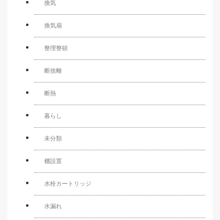
換気
換気扇
整理整頓
断捨離
断熱
暮らし
未分類
棚設置
水栓カートリッジ
水漏れ