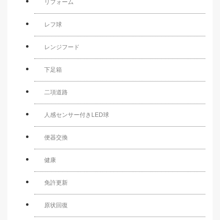
リフォーム
レフ球
レンジフード
下足箱
二項道路
人感センサー付きLED球
便器交換
健康
免許更新
原状回復