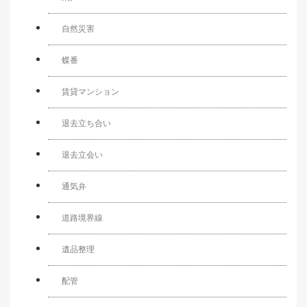
自然災害
蝶番
賃貸マンション
退去立ち合い
退去立会い
通気弁
道路境界線
遺品整理
配管