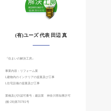
(有)ユーズ 代表 田辺 真
『住まいの解決工房』
事業内容：リフォーム業
L建物内のインテリアの提案及び工事
L住宅設備の提案及び工事
業種及び許認可番号：建設業 神奈川県知事許可
(般-28)第70781号