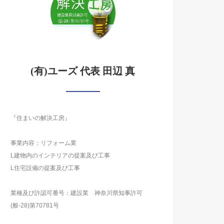
(有)ユーズ 代表 田辺 真
『住まいの解決工房』
事業内容：リフォーム業
L建物内のインテリアの提案及び工事
L住宅設備の提案及び工事
業種及び許認可番号：建設業 神奈川県知事許可
(般-28)第70781号