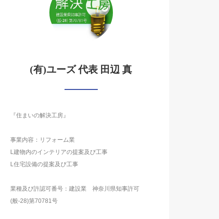
(有)ユーズ 代表 田辺 真
『住まいの解決工房』
事業内容：リフォーム業
L建物内のインテリアの提案及び工事
L住宅設備の提案及び工事
業種及び許認可番号：建設業 神奈川県知事許可
(般-28)第70781号