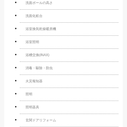
洗面ボールの高さ
洗面化粧台
浴室換気乾燥暖房機
浴室照明
浴槽交換(INAX)
消毒・駆除・防虫
火災報知器
照明
照明器具
玄関ドアリフォーム