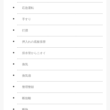
応急運転
手すり
打撲
押入れの底板張替
排水管からニオイ
換気
換気扇
整理整頓
断捨離
断熱