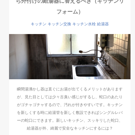
ら外付けの給湯器に替えるべき（キッチンリ
フォーム）
キッチン
キッチン交換
キッチン水栓
給湯器
瞬間湯沸かし器は直ぐにお湯が出てくるメリットがあります
が、見た目としては少々古臭い感じがするし、蛇口のあたり
がゴチャゴチャするので、汚れが付きやすいです。キッチン
を新しくする時に給湯管を新しく敷設できればシングルレバ
ーの蛇口にできます。新しいキッチン、スッキリした蛇口、
給湯器が外、綺麗で安全なキッチンにするには？