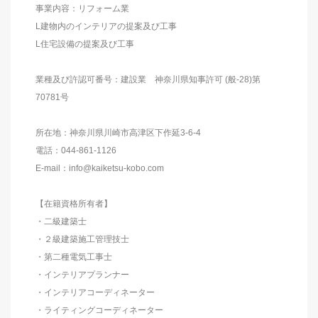
事業内容：リフォーム業
L建物内のインテリアの提案及び工事
L住宅設備の提案及び工事
業種及び許認可番号：建設業 神奈川県知事許可 (般-28)第
70781号
所在地：神奈川県川崎市高津区下作延3-6-4
電話：044-861-1126
E-mail：info@kaiketsu-kobo.com
【在籍資格所有者】
・二級建築士
・２級建築施工管理技士
・第二種電気工事士
・インテリアプランナー
・インテリアコーディネーター
・ライティングコーディネーター