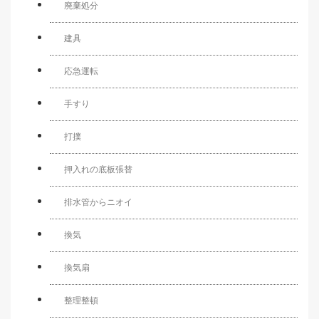
廃棄処分
建具
応急運転
手すり
打撲
押入れの底板張替
排水管からニオイ
換気
換気扇
整理整頓