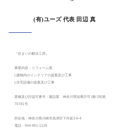
(有)ユーズ 代表 田辺 真
『住まいの解決工房』
事業内容：リフォーム業
L建物内のインテリアの提案及び工事
L住宅設備の提案及び工事
業種及び許認可番号：建設業 神奈川県知事許可 (般-28)第
70781号
所在地：神奈川県川崎市高津区下作延3-6-4
電話：044-861-1126