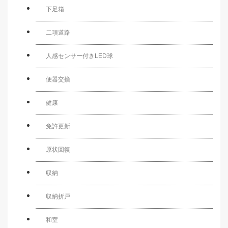
下足箱
二項道路
人感センサー付きLED球
便器交換
健康
免許更新
原状回復
収納
収納折戸
和室