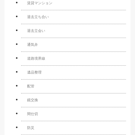
賃貸マンション
退去立ち合い
退去立会い
通気弁
道路境界線
遺品整理
配管
鏡交換
間仕切
防災