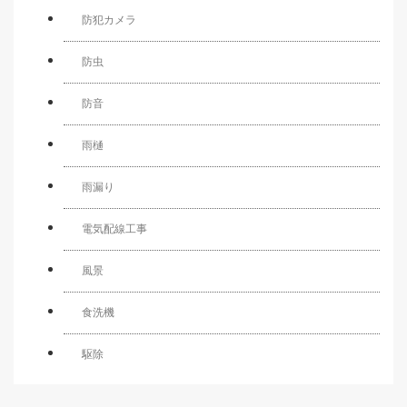
防犯カメラ
防虫
防音
雨樋
雨漏り
電気配線工事
風景
食洗機
駆除