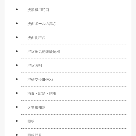
洗濯機用蛇口
洗面ボールの高さ
洗面化粧台
浴室換気乾燥暖房機
浴室照明
浴槽交換(INAX)
消毒・駆除・防虫
火災報知器
照明
照明器具