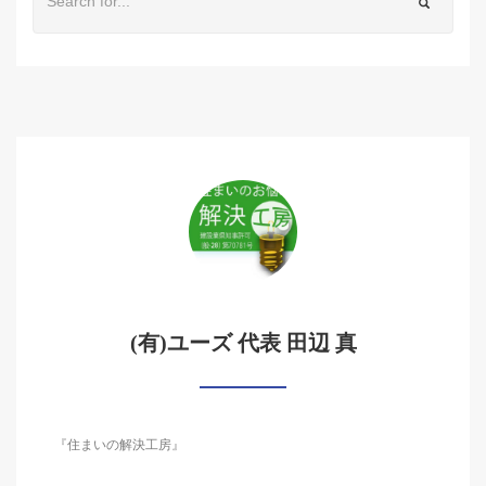
(有)ユーズ 代表 田辺 真
『住まいの解決工房』