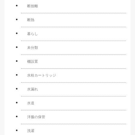
断捨離
断熱
暮らし
未分類
棚設置
水栓カートリッジ
水漏れ
水道
洋服の保管
洗濯