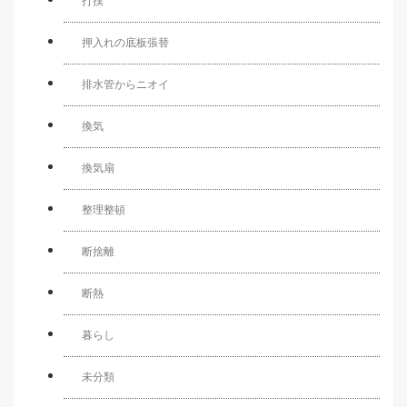
打撲
押入れの底板張替
排水管からニオイ
換気
換気扇
整理整頓
断捨離
断熱
暮らし
未分類