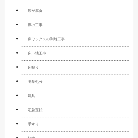
床が腐食
床の工事
床ワックスの剥離工事
床下地工事
床鳴り
廃棄処分
建具
応急運転
手すり